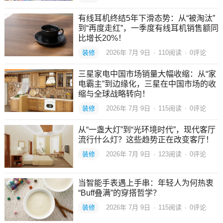
有线耳机终结5年下滑态势：从“被淘汰”
到“再度走红”，一季度有线耳机销售额同
比增长20%！
装修
2026年 7月 9日
·
110
阅读
·
0评论
三星家电中国市场销量大幅收缩：从“家
电霸主”到边缘化，三星在中国市场的收
缩与全球战略转向！
装修
2026年 7月 9日
·
115
阅读
·
0评论
从“一盏大灯”到“光环境时代”，现代客厅
流行什么灯？这些趋势正在改变客厅！
装修
2026年 7月 9日
·
123
阅读
·
0评论
当智能手表遇上手串：年轻人为何热衷
“Buff叠满”的穿搭哲学？
装修
2026年 7月 9日
·
115
阅读
·
0评论