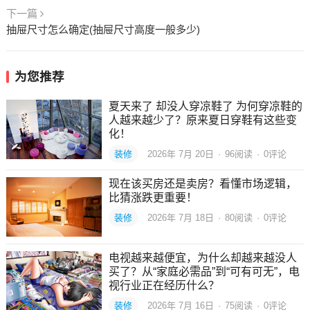
下一篇
抽屉尺寸怎么确定(抽屉尺寸高度一般多少)
为您推荐
夏天来了 却没人穿凉鞋了 为何穿凉鞋的
人越来越少了？原来夏日穿鞋有这些变
化！
装修
2026年 7月 20日
·
96
阅读
·
0评论
现在该买房还是卖房？看懂市场逻辑，
比猜涨跌更重要！
装修
2026年 7月 18日
·
80
阅读
·
0评论
电视越来越便宜，为什么却越来越没人
买了？从“家庭必需品”到“可有可无”，电
视行业正在经历什么？
装修
2026年 7月 16日
·
75
阅读
·
0评论