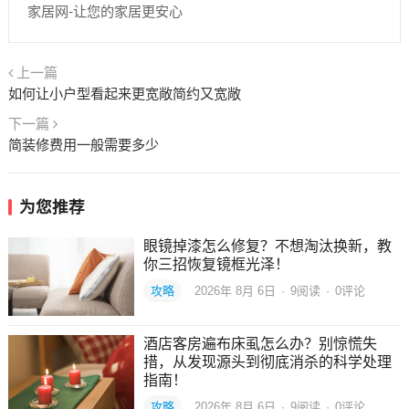
家居网-让您的家居更安心
上一篇
如何让小户型看起来更宽敞简约又宽敞
下一篇
简装修费用一般需要多少
为您推荐
眼镜掉漆怎么修复？不想淘汰换新，教
你三招恢复镜框光泽！
攻略
2026年 8月 6日
·
9
阅读
·
0评论
酒店客房遍布床虱怎么办？别惊慌失
措，从发现源头到彻底消杀的科学处理
指南！
攻略
2026年 8月 6日
·
9
阅读
·
0评论