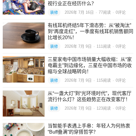
视行业正在经历什么？
装修
2026年 7月 16日
·
77
阅读
·
0评论
有线耳机终结5年下滑态势：从“被淘汰”
到“再度走红”，一季度有线耳机销售额同
比增长20%！
装修
2026年 7月 9日
·
111
阅读
·
0评论
三星家电中国市场销量大幅收缩：从“家
电霸主”到边缘化，三星在中国市场的收
缩与全球战略转向！
装修
2026年 7月 9日
·
115
阅读
·
0评论
从“一盏大灯”到“光环境时代”，现代客厅
流行什么灯？这些趋势正在改变客厅！
装修
2026年 7月 9日
·
123
阅读
·
0评论
当智能手表遇上手串：年轻人为何热衷
“Buff叠满”的穿搭哲学？