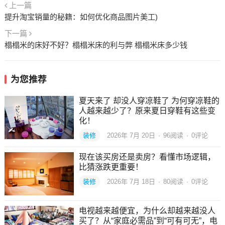
上一篇
提升淘宝销量的秘籍：如何优化商品图片美工)
下一篇
榻榻米的床好不好？榻榻米床的利与弊 榻榻米床多少钱
为您推荐
夏天来了 却没人穿凉鞋了 为何穿凉鞋的
人越来越少了？原来夏日穿鞋有这些变
化！
装修
2026年 7月 20日
·
96
阅读
·
0评论
现在该买房还是卖房？看懂市场逻辑，
比猜涨跌更重要！
装修
2026年 7月 18日
·
80
阅读
·
0评论
电视越来越便宜，为什么却越来越没人
买了？从“家庭必需品”到“可有可无”，电