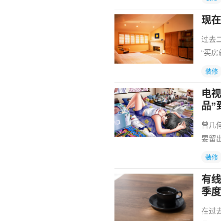
现在
过去
“买
装修
电视
品”
曾几
要留
装修
有线
季度
在过