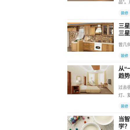
品”
装修
三星
三星
曾几
装修
从“
趋势
过去
灯、
装修
当智
学？