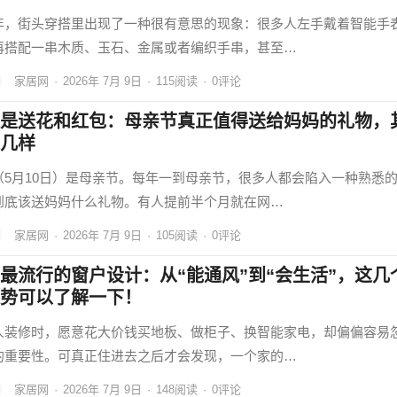
年，街头穿搭里出现了一种很有意思的现象：很多人左手戴着智能手
再搭配一串木质、玉石、金属或者编织手串，甚至…
家居网
·
2026年 7月 9日
·
115
阅读
·
0评论
是送花和红包：母亲节真正值得送给妈妈的礼物，
几样
（5月10日）是母亲节。每年一到母亲节，很多人都会陷入一种熟悉
到底该送妈妈什么礼物。有人提前半个月就在网…
家居网
·
2026年 7月 9日
·
105
阅读
·
0评论
最流行的窗户设计：从“能通风”到“会生活”，这几
势可以了解一下！
人装修时，愿意花大价钱买地板、做柜子、换智能家电，却偏偏容易
的重要性。可真正住进去之后才会发现，一个家的…
家居网
·
2026年 7月 9日
·
148
阅读
·
0评论