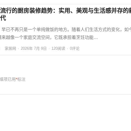
流行的厨房装修趋势：实用、美观与生活感并存的
代
，早已不再只是一个单纯做饭的地方。随着人们生活方式的变化，如
越来越像一个家庭交流空间，它既承担着烹饪功能…
家居网
·
2026年 7月 9日
·
120
阅读
·
0评论
填项已用
*
标注