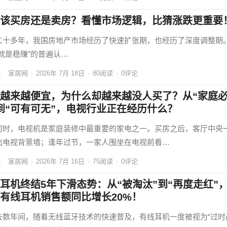
该买房还是卖房？看懂市场逻辑，比猜涨跌更重要
二十多年，我国房地产市场经历了快速扩张期，也经历了深度调整期
房就是稳赚”的普遍认…
家居网
·
2026年 7月 18日
·
80
阅读
·
0评论
越来越便宜，为什么却越来越没人买了？从“家庭
到“可有可无”，电视行业正在经历什么？
何时，电视机是家庭装修中最重要的家电之一。买房之后，客厅中央
出电视背景墙；逢年过节，一家人围坐在电视前看…
家居网
·
2026年 7月 16日
·
75
阅读
·
0评论
耳机终结5年下滑态势：从“被淘汰”到“再度走红”
有线耳机销售额同比增长20%！
去数年间，随着无线蓝牙技术的快速普及，有线耳机一度被视为“过时