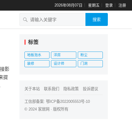
2026年08月07日
星期五
登录
注册
搜索
标签
地板泡水
洋房
粉尘
装修
设计师
门洞
直接影
来提
。
关于本站
联系我们
隐私政策
投诉建议
工信部备案:
鄂ICP备2022005553号-10
© 2024
家居网
· 版权所有