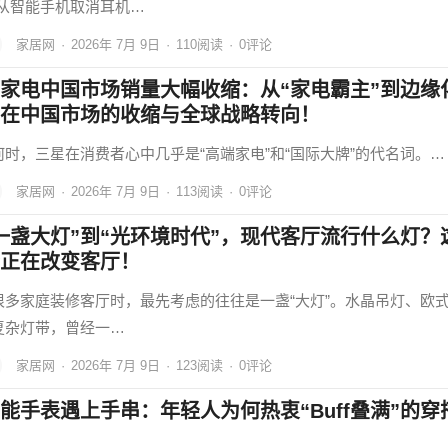
。从智能手机取消耳机…
家居网
·
2026年 7月 9日
·
110
阅读
·
0评论
家电中国市场销量大幅收缩：从“家电霸主”到边缘
在中国市场的收缩与全球战略转向！
何时，三星在消费者心中几乎是“高端家电”和“国际大牌”的代名词。…
家居网
·
2026年 7月 9日
·
113
阅读
·
0评论
一盏大灯”到“光环境时代”，现代客厅流行什么灯？
正在改变客厅！
很多家庭装修客厅时，最先考虑的往往是一盏“大灯”。水晶吊灯、欧
复杂灯带，曾经一…
家居网
·
2026年 7月 9日
·
123
阅读
·
0评论
能手表遇上手串：年轻人为何热衷“Buff叠满”的穿