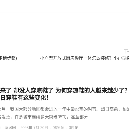
下
申请步骤)
来了 却没人穿凉鞋了 为何穿凉鞋的人越来越少了
日穿鞋有这些变化！
七月，我国大部分地区都会进入一年中最炎热的时节。烈日高悬，柏
得发烫，许多城市连续多天突破35℃，甚至部分…
家居网
·
2026年 7月 20日
·
96
阅读
·
0评论