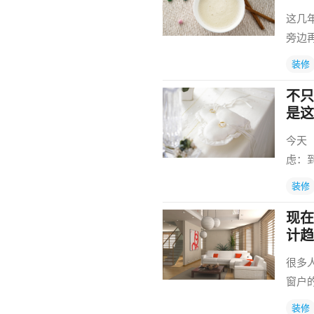
这几
旁边
装修
不只
是这
今天
虑：
装修
现在
计趋
很多
窗户
装修