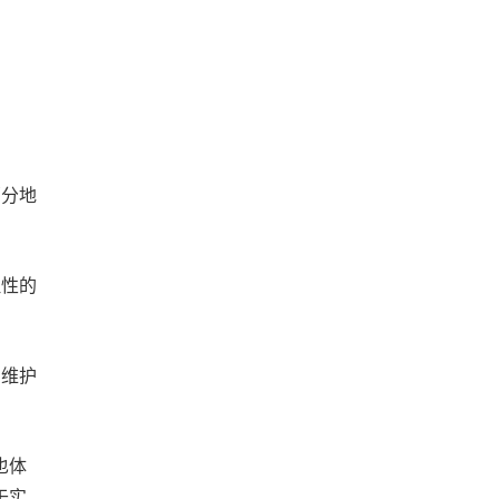
部分地
理性的
，维护
也体
于实