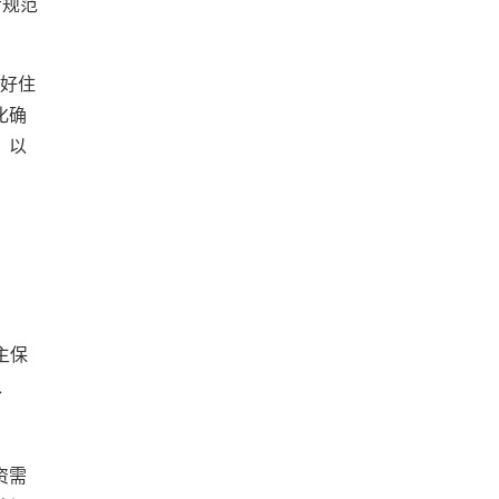
做好住
化确
、以
主保
、
资需