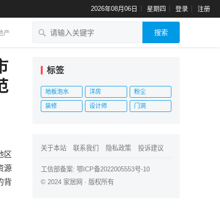
2026年08月06日
星期四
登录
注册
搜索
地产
市
标签
范
地板泡水
洋房
粉尘
装修
设计师
门洞
关于本站
联系我们
隐私政策
投诉建议
地区
资源
工信部备案:
鄂ICP备2022005553号-10
的背
© 2024
家居网
· 版权所有