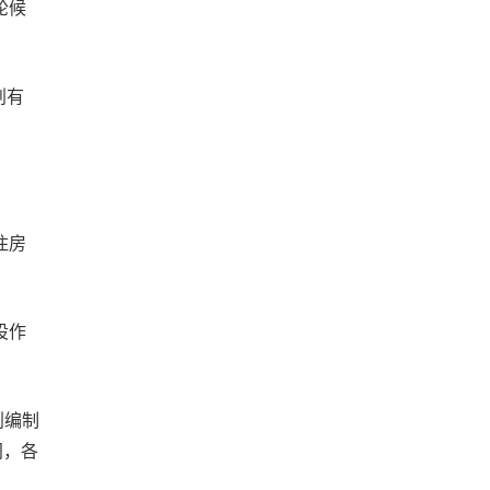
轮候
划有
住房
设作
划编制
间，各