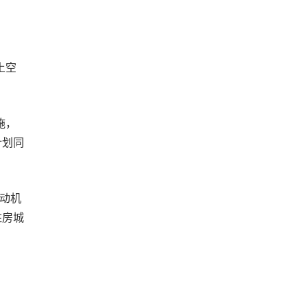
土空
施，
计划同
联动机
住房城