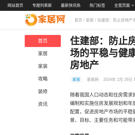
网站首页
专题列表新
最新快讯热
热门标签
全宽页面
首页
/
家居
/ 住建部：防止房地
住建部：防止
首页
场的平稳与健
家居
房地产
家装
攻略
家居
家居网
·
2024年 2月 28日 
装修
随着我国人口动态和住房需求
编制和实施住房发展规划和年
资讯
配置，促进房地产市场的平稳
景、目标、主要任务和可能带