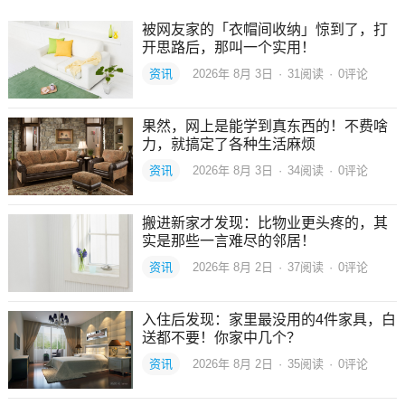
被网友家的「衣帽间收纳」惊到了，打
开思路后，那叫一个实用！
资讯
2026年 8月 3日
·
31
阅读
·
0评论
果然，网上是能学到真东西的！不费啥
力，就搞定了各种生活麻烦
资讯
2026年 8月 3日
·
34
阅读
·
0评论
搬进新家才发现：比物业更头疼的，其
实是那些一言难尽的邻居！
资讯
2026年 8月 2日
·
37
阅读
·
0评论
入住后发现：家里最没用的4件家具，白
送都不要！你家中几个？
资讯
2026年 8月 2日
·
35
阅读
·
0评论