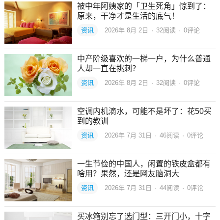
被中年阿姨家的「卫生死角」惊到了：
原来，干净才是生活的底气！
资讯
2026年 8月 2日
·
32
阅读
·
0评论
中产阶级喜欢的一梯一户，为什么普通
人却一直在挑刺？
资讯
2026年 8月 2日
·
32
阅读
·
0评论
空调内机滴水，可能不是坏了：花50买
到的教训
资讯
2026年 7月 31日
·
46
阅读
·
0评论
一生节俭的中国人，闲置的铁皮盒都有
啥用？果然，还是网友脑洞大
资讯
2026年 7月 31日
·
44
阅读
·
0评论
买冰箱别忘了选门型：三开门小，十字