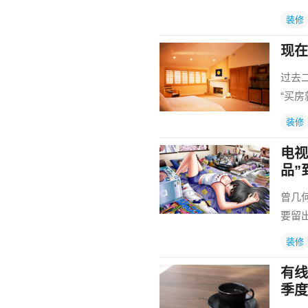
装修
现在
过去
“买
装修
电视
品”
曾几
要留
装修
有线
季度