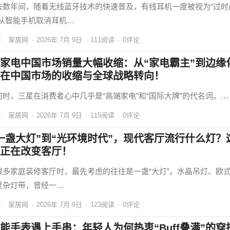
去数年间，随着无线蓝牙技术的快速普及，有线耳机一度被视为“过时
。从智能手机取消耳机…
家居网
·
2026年 7月 9日
·
111
阅读
·
0评论
家电中国市场销量大幅收缩：从“家电霸主”到边缘
在中国市场的收缩与全球战略转向！
何时，三星在消费者心中几乎是“高端家电”和“国际大牌”的代名词。…
家居网
·
2026年 7月 9日
·
115
阅读
·
0评论
一盏大灯”到“光环境时代”，现代客厅流行什么灯？
正在改变客厅！
很多家庭装修客厅时，最先考虑的往往是一盏“大灯”。水晶吊灯、欧
复杂灯带，曾经一…
家居网
·
2026年 7月 9日
·
123
阅读
·
0评论
能手表遇上手串：年轻人为何热衷“Buff叠满”的穿