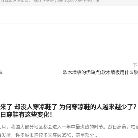
，转载请注明出处：
https://www.youthzqw.com/4949.html
下
么
软木墙板的优缺点(软木墙板用什么胶
来了 却没人穿凉鞋了 为何穿凉鞋的人越来越少了
日穿鞋有这些变化！
七月，我国大部分地区都会进入一年中最炎热的时节。烈日高悬，柏
得发烫，许多城市连续多天突破35℃，甚至部分…