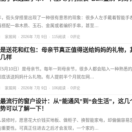
年，街头穿搭里出现了一种很有意思的现象：很多人左手戴着智能手
再搭配一串木质、玉石、金属或者编织手串，甚至…
家居网
·
2026年 7月 9日
·
115
阅读
·
0评论
是送花和红包：母亲节真正值得送给妈妈的礼物，
几样
（5月10日）是母亲节。每年一到母亲节，很多人都会陷入一种熟悉
到底该送妈妈什么礼物。有人提前半个月就在网…
家居网
·
2026年 7月 9日
·
106
阅读
·
0评论
最流行的窗户设计：从“能通风”到“会生活”，这几
势可以了解一下！
人装修时，愿意花大价钱买地板、做柜子、换智能家电，却偏偏容易
的重要性。可真正住进去之后才会发现，一个家的…