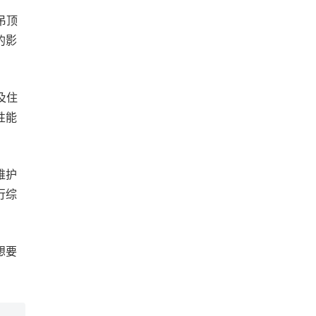
吊顶
的影
及住
性能
维护
行综
想要