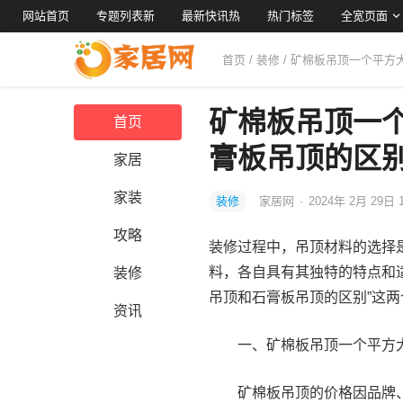
网站首页
专题列表新
最新快讯热
热门标签
全宽页面
首页
/
装修
/ 矿棉板吊顶一个平方
矿棉板吊顶一
首页
膏板吊顶的区别
家居
家装
装修
家居网
·
2024年 2月 29日 
攻略
装修过程中，吊顶材料的选择
料，各自具有其独特的特点和适
装修
吊顶和石膏板吊顶的区别”这
资讯
一、矿棉板吊顶一个平方
矿棉板吊顶的价格因品牌