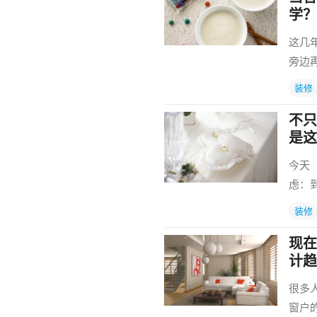
学？
这几
旁边
装修
不只
是这
今天
虑：
装修
现在
计趋
很多
窗户