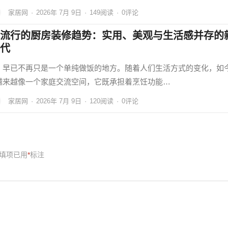
家居网
·
2026年 7月 9日
·
149
阅读
·
0评论
流行的厨房装修趋势：实用、美观与生活感并存的
代
，早已不再只是一个单纯做饭的地方。随着人们生活方式的变化，如
越来越像一个家庭交流空间，它既承担着烹饪功能…
家居网
·
2026年 7月 9日
·
120
阅读
·
0评论
填项已用
*
标注