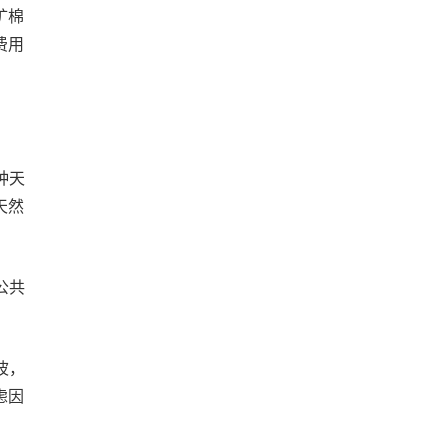
矿棉
费用
种天
天然
公共
波，
虑因