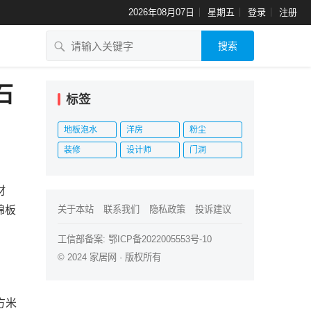
2026年08月07日
星期五
登录
注册
搜索
石
标签
地板泡水
洋房
粉尘
装修
设计师
门洞
材
棉板
关于本站
联系我们
隐私政策
投诉建议
工信部备案:
鄂ICP备2022005553号-10
© 2024
家居网
· 版权所有
方米