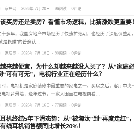
家居网
·
2026年 7月 20日
·
96
阅读
·
0评论
该买房还是卖房？看懂市场逻辑，比猜涨跌更重要
二十多年，我国房地产市场经历了快速扩张期，也经历了深度调整期
房就是稳赚”的普遍认…
家居网
·
2026年 7月 18日
·
80
阅读
·
0评论
越来越便宜，为什么却越来越没人买了？从“家庭
到“可有可无”，电视行业正在经历什么？
何时，电视机是家庭装修中最重要的家电之一。买房之后，客厅中央
出电视背景墙；逢年过节，一家人围坐在电视前看…
家居网
·
2026年 7月 16日
·
77
阅读
·
0评论
耳机终结5年下滑态势：从“被淘汰”到“再度走红”
有线耳机销售额同比增长20%！