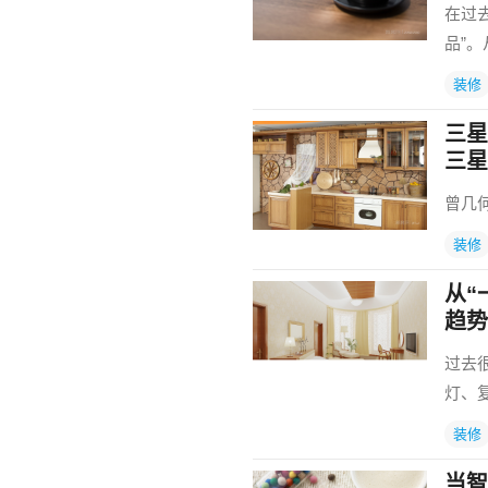
在过
品”
装修
三星
三星
曾几
装修
从“
趋势
过去
灯、
装修
当智