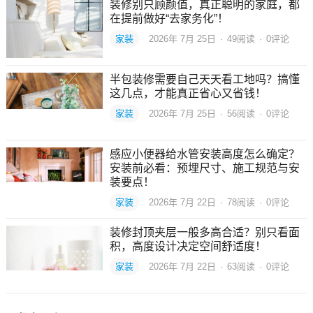
装修别只顾颜值，真正聪明的家庭，都
在提前做好“去家务化”！
家装
2026年 7月 25日
·
49
阅读
·
0评论
半包装修需要自己天天看工地吗？搞懂
这几点，才能真正省心又省钱！
家装
2026年 7月 25日
·
56
阅读
·
0评论
感应小便器给水管安装高度怎么确定？
安装前必看：预埋尺寸、施工规范与安
装要点！
家装
2026年 7月 22日
·
78
阅读
·
0评论
装修封顶夹层一般多高合适？别只看面
积，高度设计决定空间舒适度！
家装
2026年 7月 22日
·
63
阅读
·
0评论