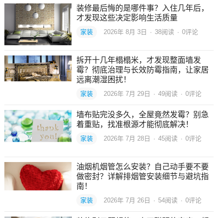
装修最后悔的是哪件事？入住几年后，
才发现这些决定影响生活质量
家装
2026年 8月 3日
·
38
阅读
·
0评论
拆开十几年榻榻米，才发现整面墙发
霉？彻底治理与长效防霉指南，让家居
远离潮湿困扰！
家装
2026年 7月 29日
·
49
阅读
·
0评论
墙布贴完没多久，全屋竟然发霉？别急
着重贴，找准根源才能彻底解决！
家装
2026年 7月 28日
·
45
阅读
·
0评论
油烟机烟管怎么安装？自己动手要不要
做密封？详解排烟管安装细节与避坑指
南！
家装
2026年 7月 26日
·
54
阅读
·
0评论