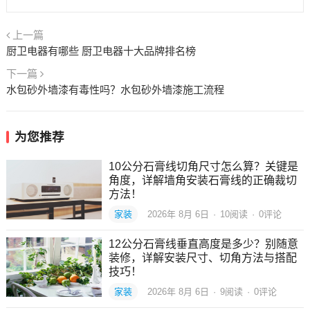
上一篇
厨卫电器有哪些 厨卫电器十大品牌排名榜
下一篇
水包砂外墙漆有毒性吗？水包砂外墙漆施工流程
为您推荐
10公分石膏线切角尺寸怎么算？关键是
角度，详解墙角安装石膏线的正确裁切
方法！
家装
2026年 8月 6日
·
10
阅读
·
0评论
12公分石膏线垂直高度是多少？别随意
装修，详解安装尺寸、切角方法与搭配
技巧！
家装
2026年 8月 6日
·
9
阅读
·
0评论