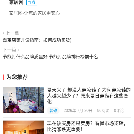
家居网
作者
家居网-让您的家居更安心
上一篇
淘宝店铺开设指南：如何成功卖货)
下一篇
节能灯什么品牌质量好 节能灯品牌排行榜前十名
为您推荐
夏天来了 却没人穿凉鞋了 为何穿凉鞋的
人越来越少了？原来夏日穿鞋有这些变
化！
装修
2026年 7月 20日
·
96
阅读
·
0评论
现在该买房还是卖房？看懂市场逻辑，
比猜涨跌更重要！