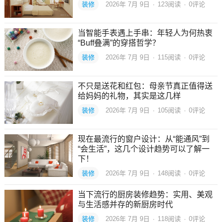
装修
2026年 7月 9日
·
123
阅读
·
0评论
当智能手表遇上手串：年轻人为何热衷
“Buff叠满”的穿搭哲学？
装修
2026年 7月 9日
·
115
阅读
·
0评论
不只是送花和红包：母亲节真正值得送
给妈妈的礼物，其实是这几样
装修
2026年 7月 9日
·
105
阅读
·
0评论
现在最流行的窗户设计：从“能通风”到
“会生活”，这几个设计趋势可以了解一
下！
装修
2026年 7月 9日
·
148
阅读
·
0评论
当下流行的厨房装修趋势：实用、美观
与生活感并存的新厨房时代
装修
2026年 7月 9日
·
118
阅读
·
0评论