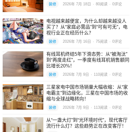
装修
2026年 7月 18日
·
80
阅读
·
0评论
电视越来越便宜，为什么却越来越没人
买了？从“家庭必需品”到“可有可无”，电
视行业正在经历什么？
装修
2026年 7月 16日
·
75
阅读
·
0评论
有线耳机终结5年下滑态势：从“被淘汰”
到“再度走红”，一季度有线耳机销售额同
比增长20%！
装修
2026年 7月 9日
·
110
阅读
·
0评论
三星家电中国市场销量大幅收缩：从“家
电霸主”到边缘化，三星在中国市场的收
缩与全球战略转向！
装修
2026年 7月 9日
·
113
阅读
·
0评论
从“一盏大灯”到“光环境时代”，现代客厅
流行什么灯？这些趋势正在改变客厅！