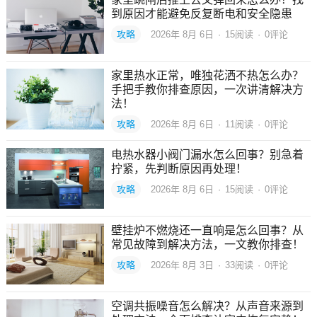
到原因才能避免反复断电和安全隐患
攻略
2026年 8月 6日
·
15
阅读
·
0评论
家里热水正常，唯独花洒不热怎么办？
手把手教你排查原因，一次讲清解决方
法！
攻略
2026年 8月 6日
·
11
阅读
·
0评论
电热水器小阀门漏水怎么回事？别急着
拧紧，先判断原因再处理！
攻略
2026年 8月 6日
·
15
阅读
·
0评论
壁挂炉不燃烧还一直响是怎么回事？从
常见故障到解决方法，一文教你排查！
攻略
2026年 8月 3日
·
33
阅读
·
0评论
空调共振噪音怎么解决？从声音来源到