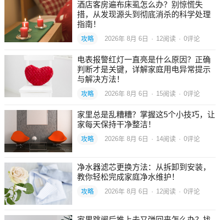
酒店客房遍布床虱怎么办？别惊慌失
措，从发现源头到彻底消杀的科学处理
指南！
攻略
2026年 8月 6日
·
12
阅读
·
0评论
电表报警红灯一直亮是什么原因？正确
判断才是关键，详解家庭用电异常提示
与解决方法！
攻略
2026年 8月 6日
·
15
阅读
·
0评论
家里总是乱糟糟？掌握这5个小技巧，让
家每天保持干净整洁！
攻略
2026年 8月 6日
·
14
阅读
·
0评论
净水器滤芯更换方法：从拆卸到安装，
教你轻松完成家庭净水维护！
攻略
2026年 8月 6日
·
12
阅读
·
0评论
家里跳闸后推上去又弹回来怎么办？找