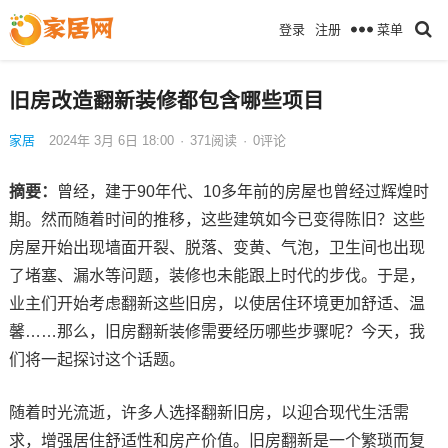
菜单
登录
注册
旧房改造翻新装修都包含哪些项目
家居
2024年 3月 6日 18:00
·
371
阅读
·
0评论
摘要：
曾经，建于90年代、10多年前的房屋也曾经过辉煌时
期。然而随着时间的推移，这些建筑如今已变得陈旧？这些
房屋开始出现墙面开裂、脱落、变黄、气泡，卫生间也出现
了堵塞、漏水等问题，装修也未能跟上时代的步伐。于是，
业主们开始考虑翻新这些旧房，以使居住环境更加舒适、温
馨……那么，旧房翻新装修需要经历哪些步骤呢？今天，我
们将一起探讨这个话题。
随着时光流逝，许多人选择翻新旧房，以迎合现代生活需
求，增强居住舒适性和房产价值。旧房翻新是一个繁琐而复