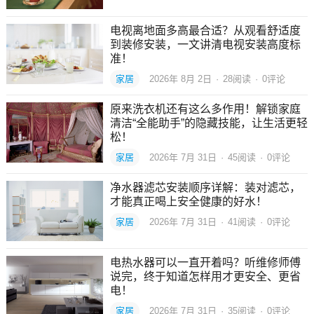
电视离地面多高最合适？从观看舒适度
到装修安装，一文讲清电视安装高度标
准！
家居
2026年 8月 2日
·
28
阅读
·
0评论
原来洗衣机还有这么多作用！解锁家庭
清洁“全能助手”的隐藏技能，让生活更轻
松！
家居
2026年 7月 31日
·
45
阅读
·
0评论
净水器滤芯安装顺序详解：装对滤芯，
才能真正喝上安全健康的好水！
家居
2026年 7月 31日
·
41
阅读
·
0评论
电热水器可以一直开着吗？听维修师傅
说完，终于知道怎样用才更安全、更省
电！
家居
2026年 7月 31日
·
35
阅读
·
0评论