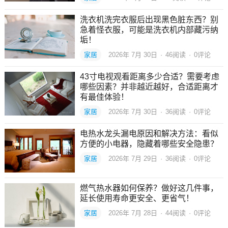
洗衣机洗完衣服后出现黑色脏东西？别
急着怪衣服，可能是洗衣机内部藏污纳
垢！
家居
2026年 7月 30日
·
46
阅读
·
0评论
43寸电视观看距离多少合适？需要考虑
哪些因素？并非越近越好，合适距离才
有最佳体验！
家居
2026年 7月 30日
·
36
阅读
·
0评论
电热水龙头漏电原因和解决方法：看似
方便的小电器，隐藏着哪些安全隐患？
家居
2026年 7月 29日
·
36
阅读
·
0评论
燃气热水器如何保养？做好这几件事，
延长使用寿命更安全、更省气！
家居
2026年 7月 28日
·
44
阅读
·
0评论