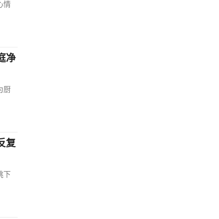
心情
庭净
为厨
反复
跳下