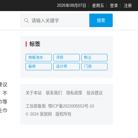
2026年08月07日
星期五
登录
注册
搜索
？
标签
地板泡水
洋房
粉尘
装修
设计师
门洞
要议
，不
关于本站
联系我们
隐私政策
投诉建议
巾等
工信部备案:
鄂ICP备2022005553号-10
生巾
© 2024
家居网
· 版权所有