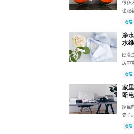
很多
也跟
攻略
净水
水维
随着
房中
攻略
家里
断电
家里
去了
攻略