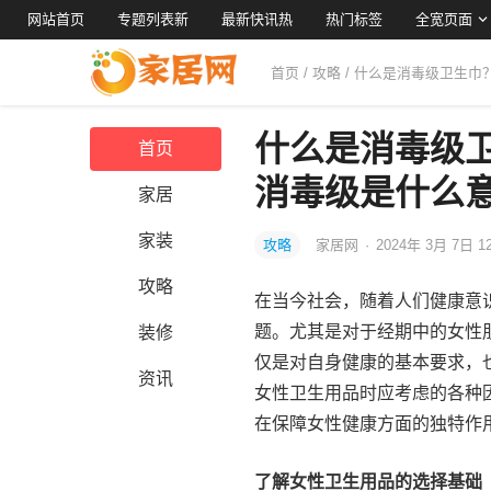
网站首页
专题列表新
最新快讯热
热门标签
全宽页面
首页
/
攻略
/ 什么是消毒级卫生
什么是消毒级
首页
消毒级是什么
家居
家装
攻略
家居网
·
2024年 3月 7日 1
攻略
在当今社会，随着人们健康意
题。尤其是对于经期中的女性
装修
仅是对自身健康的基本要求，
资讯
女性卫生用品时应考虑的各种
在保障女性健康方面的独特作
了解女性卫生用品的选择基础