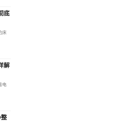
彻底
的床
详解
看电
净整