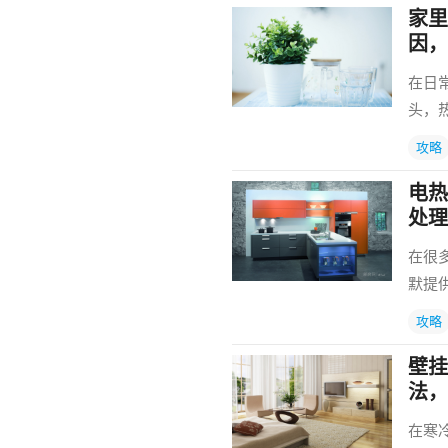
家里
因，
在日
头，
攻略
电热
处理
在很
默提
攻略
壁挂
法，
在寒