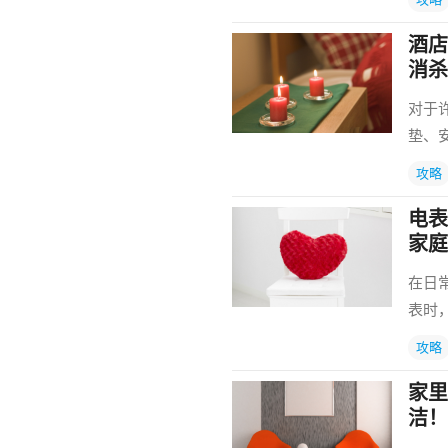
酒店
消杀
对于
垫、
攻略
电表
家庭
在日
表时
攻略
家里
洁！