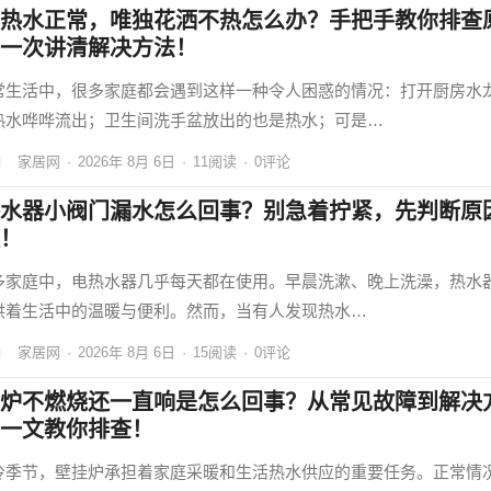
热水正常，唯独花洒不热怎么办？手把手教你排查
一次讲清解决方法！
常生活中，很多家庭都会遇到这样一种令人困惑的情况：打开厨房水
热水哗哗流出；卫生间洗手盆放出的也是热水；可是…
家居网
·
2026年 8月 6日
·
11
阅读
·
0评论
水器小阀门漏水怎么回事？别急着拧紧，先判断原
！
多家庭中，电热水器几乎每天都在使用。早晨洗漱、晚上洗澡，热水
供着生活中的温暖与便利。然而，当有人发现热水…
家居网
·
2026年 8月 6日
·
15
阅读
·
0评论
炉不燃烧还一直响是怎么回事？从常见故障到解决
一文教你排查！
冷季节，壁挂炉承担着家庭采暖和生活热水供应的重要任务。正常情