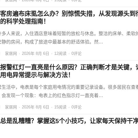
客房遍布床虱怎么办？别惊慌失措，从发现源头到
的科学处理指南！
许多人来说，入住酒店意味着短暂的放松与休息。整洁的床单、柔软
安静的房间，构成了旅途中最基本的舒适体验。然…
家居网
·
2026年 8月 6日
·
12
阅读
·
0评论
报警红灯一直亮是什么原因？正确判断才是关键，
用电异常提示与解决方法！
常生活中，电表是每个家庭用电情况的重要记录设备。很多居民在查
，会发现一个现象：电表上的红色指示灯一直亮着…
家居网
·
2026年 8月 6日
·
15
阅读
·
0评论
总是乱糟糟？掌握这5个小技巧，让家每天保持干