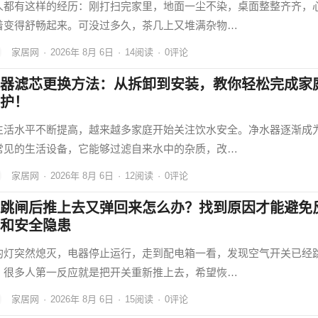
人都有这样的经历：刚打扫完家里，地面一尘不染，桌面整整齐齐，
着变得舒畅起来。可没过多久，茶几上又堆满杂物…
家居网
·
2026年 8月 6日
·
14
阅读
·
0评论
器滤芯更换方法：从拆卸到安装，教你轻松完成家
护！
生活水平不断提高，越来越多家庭开始关注饮水安全。净水器逐渐成
常见的生活设备，它能够过滤自来水中的杂质，改…
家居网
·
2026年 8月 6日
·
12
阅读
·
0评论
跳闸后推上去又弹回来怎么办？找到原因才能避免
和安全隐患
的灯突然熄灭，电器停止运行，走到配电箱一看，发现空气开关已经
。很多人第一反应就是把开关重新推上去，希望恢…
家居网
·
2026年 8月 6日
·
15
阅读
·
0评论