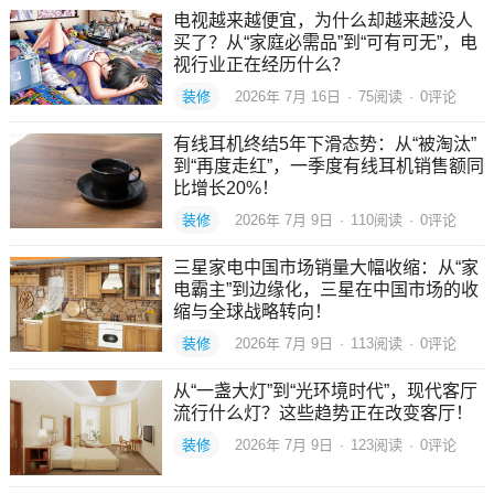
电视越来越便宜，为什么却越来越没人
买了？从“家庭必需品”到“可有可无”，电
视行业正在经历什么？
装修
2026年 7月 16日
·
75
阅读
·
0评论
有线耳机终结5年下滑态势：从“被淘汰”
到“再度走红”，一季度有线耳机销售额同
比增长20%！
装修
2026年 7月 9日
·
110
阅读
·
0评论
三星家电中国市场销量大幅收缩：从“家
电霸主”到边缘化，三星在中国市场的收
缩与全球战略转向！
装修
2026年 7月 9日
·
113
阅读
·
0评论
从“一盏大灯”到“光环境时代”，现代客厅
流行什么灯？这些趋势正在改变客厅！
装修
2026年 7月 9日
·
123
阅读
·
0评论