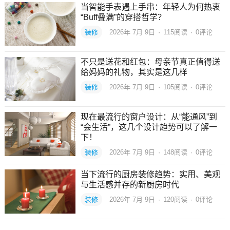
当智能手表遇上手串：年轻人为何热衷
“Buff叠满”的穿搭哲学？
装修
2026年 7月 9日
·
115
阅读
·
0评论
不只是送花和红包：母亲节真正值得送
给妈妈的礼物，其实是这几样
装修
2026年 7月 9日
·
105
阅读
·
0评论
现在最流行的窗户设计：从“能通风”到
“会生活”，这几个设计趋势可以了解一
下！
装修
2026年 7月 9日
·
148
阅读
·
0评论
当下流行的厨房装修趋势：实用、美观
与生活感并存的新厨房时代
装修
2026年 7月 9日
·
120
阅读
·
0评论