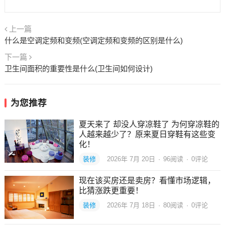
上一篇
什么是空调定频和变频(空调定频和变频的区别是什么)
下一篇
卫生间面积的重要性是什么(卫生间如何设计)
为您推荐
夏天来了 却没人穿凉鞋了 为何穿凉鞋的
人越来越少了？原来夏日穿鞋有这些变
化！
装修
2026年 7月 20日
·
96
阅读
·
0评论
现在该买房还是卖房？看懂市场逻辑，
比猜涨跌更重要！
装修
2026年 7月 18日
·
80
阅读
·
0评论