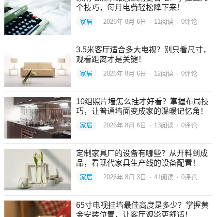
个技巧，每月电费轻松降下来！
家居
2026年 8月 6日
·
11
阅读
·
0评论
3.5米客厅适合多大电视？别只看尺寸，
观看距离才是关键！
家居
2026年 8月 6日
·
12
阅读
·
0评论
10组照片墙怎么挂才好看？掌握布局技
巧，让普通墙面变成家的温暖记忆角！
家居
2026年 8月 6日
·
13
阅读
·
0评论
定制家具厂的设备有哪些？从开料到成
品，看现代家具生产线的设备配置！
家居
2026年 8月 3日
·
41
阅读
·
0评论
65寸电视挂墙最佳高度是多少？掌握黄
金安装位置，让客厅观影更舒适！