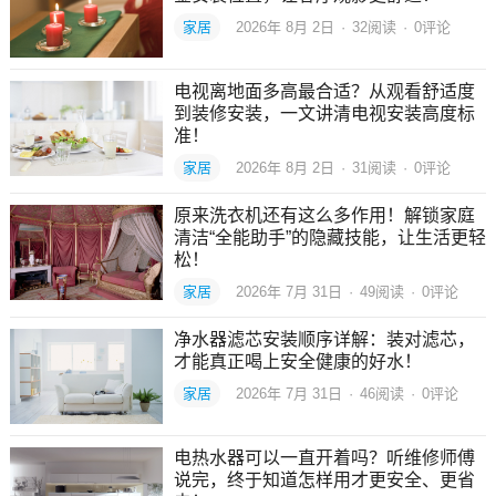
家居
2026年 8月 2日
·
32
阅读
·
0评论
电视离地面多高最合适？从观看舒适度
到装修安装，一文讲清电视安装高度标
准！
家居
2026年 8月 2日
·
31
阅读
·
0评论
原来洗衣机还有这么多作用！解锁家庭
清洁“全能助手”的隐藏技能，让生活更轻
松！
家居
2026年 7月 31日
·
49
阅读
·
0评论
净水器滤芯安装顺序详解：装对滤芯，
才能真正喝上安全健康的好水！
家居
2026年 7月 31日
·
46
阅读
·
0评论
电热水器可以一直开着吗？听维修师傅
说完，终于知道怎样用才更安全、更省