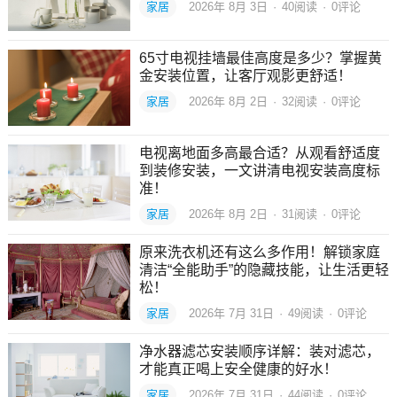
家居
2026年 8月 3日
·
40
阅读
·
0评论
65寸电视挂墙最佳高度是多少？掌握黄
金安装位置，让客厅观影更舒适！
家居
2026年 8月 2日
·
32
阅读
·
0评论
电视离地面多高最合适？从观看舒适度
到装修安装，一文讲清电视安装高度标
准！
家居
2026年 8月 2日
·
31
阅读
·
0评论
原来洗衣机还有这么多作用！解锁家庭
清洁“全能助手”的隐藏技能，让生活更轻
松！
家居
2026年 7月 31日
·
49
阅读
·
0评论
净水器滤芯安装顺序详解：装对滤芯，
才能真正喝上安全健康的好水！
家居
2026年 7月 31日
·
44
阅读
·
0评论