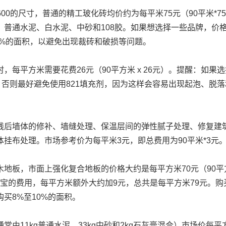
600的尺寸，普通的精工玻化砖均价约为每平米75元（90平米*75
、普通水泥、白水泥、中砂和108胶。如果想选择一些品牌，价
8%的面积，以避免出现裁砖和破损等问题。
，每平方米需要花费26元（90平方米 x 26元）。提醒：如果
，否则最好避免使用821填充剂，因为这样会容易出现起泡、脱落
线后墙体的修补、墙缝处理、保温层间的弹性腻子处理、修复建
挂布处理。市场参考价为每平米3元，即总费用为90平米*3元
地板，市面上强化复合地板的价格大约是每平方米70元（90平
地宝的费用，每平方米额外大约加9元，总共是每平方米79元。购
买8%至10%的面积。
由11kg普通水泥、33kg中砂和2kg石灰膏混合）市场价每平