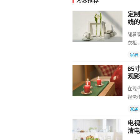
为您推荐
定制
线的
随着
衣柜
家居
65
观影
在现
视觉
家居
电视
清电