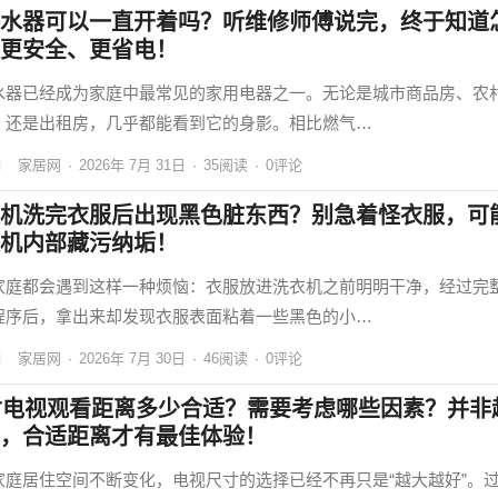
水器可以一直开着吗？听维修师傅说完，终于知道
更安全、更省电！
水器已经成为家庭中最常见的家用电器之一。无论是城市商品房、农
，还是出租房，几乎都能看到它的身影。相比燃气…
家居网
·
2026年 7月 31日
·
35
阅读
·
0评论
机洗完衣服后出现黑色脏东西？别急着怪衣服，可
机内部藏污纳垢！
家庭都会遇到这样一种烦恼：衣服放进洗衣机之前明明干净，经过完
程序后，拿出来却发现衣服表面粘着一些黑色的小…
家居网
·
2026年 7月 30日
·
46
阅读
·
0评论
寸电视观看距离多少合适？需要考虑哪些因素？并非
，合适距离才有最佳体验！
家庭居住空间不断变化，电视尺寸的选择已经不再只是“越大越好”。