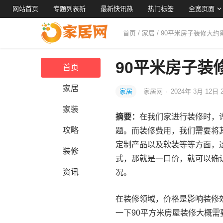
网站首页
专题列表新
最新快讯热
热门标签
全宽页面
首页
/
家居
/ 90平米房子装修大
90平米房子装
首页
家居
家居
家居网
·
2024年 3月 12日 
家装
摘要：
在我们家进行装修时，
攻略
题。而装修费用，我们需要将
定制产品以及软装等等方面，
装修
式，那就是一口价，就可以确
资讯
况。
在装修领域，价格是影响装修
一下90平方米房屋装修大概