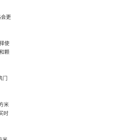
格会更
选择使
和颗
筑门
。
方米
买时
方米