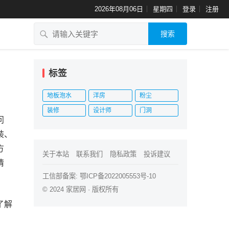
2026年08月06日
星期四
登录
注册
搜索
标签
地板泡水
洋房
粉尘
装修
设计师
门洞
问
装、
方
关于本站
联系我们
隐私政策
投诉建议
情
工信部备案:
鄂ICP备2022005553号-10
© 2024
家居网
· 版权所有
了解