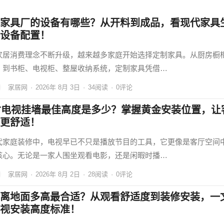
家具厂的设备有哪些？从开料到成品，看现代家具
设备配置！
家居消费理念不断升级，越来越多家庭开始选择定制家具。从厨房橱
，到书柜、电视柜、整屋收纳系统，定制家具凭借…
家居网
·
2026年 8月 3日
·
34
阅读
·
0评论
寸电视挂墙最佳高度是多少？掌握黄金安装位置，让
更舒适！
代家庭装修中，电视早已不只是播放节目的工具，它更像是客厅空间
核心。无论是一家人围坐观看电影，还是闲暇时播…
家居网
·
2026年 8月 2日
·
28
阅读
·
0评论
离地面多高最合适？从观看舒适度到装修安装，一
视安装高度标准！