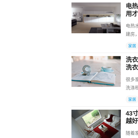
电热
用才
电热
建房
家居
洗衣
洗衣
很多
洗涤
家居
43
越好
随着