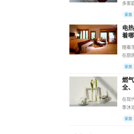
多家
家居
电热
着哪
随着
在厨
家居
燃气
全、
在现
季沐
家居