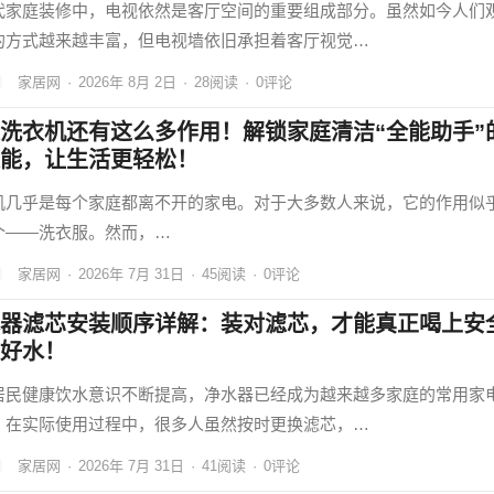
代家庭装修中，电视依然是客厅空间的重要组成部分。虽然如今人们
的方式越来越丰富，但电视墙依旧承担着客厅视觉…
家居网
·
2026年 8月 2日
·
28
阅读
·
0评论
洗衣机还有这么多作用！解锁家庭清洁“全能助手”
能，让生活更轻松！
机几乎是每个家庭都离不开的家电。对于大多数人来说，它的作用似
个——洗衣服。然而，…
家居网
·
2026年 7月 31日
·
45
阅读
·
0评论
器滤芯安装顺序详解：装对滤芯，才能真正喝上安
好水！
居民健康饮水意识不断提高，净水器已经成为越来越多家庭的常用家
，在实际使用过程中，很多人虽然按时更换滤芯，…
家居网
·
2026年 7月 31日
·
41
阅读
·
0评论