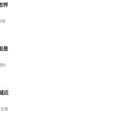
怎样
村自
能是
整的
越近
过去很