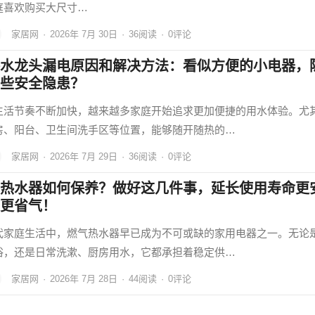
庭喜欢购买大尺寸…
家居网
·
2026年 7月 30日
·
36
阅读
·
0评论
水龙头漏电原因和解决方法：看似方便的小电器，
些安全隐患？
生活节奏不断加快，越来越多家庭开始追求更加便捷的用水体验。尤
房、阳台、卫生间洗手区等位置，能够随开随热的…
家居网
·
2026年 7月 29日
·
36
阅读
·
0评论
热水器如何保养？做好这几件事，延长使用寿命更
更省气！
代家庭生活中，燃气热水器早已成为不可或缺的家用电器之一。无论
浴，还是日常洗漱、厨房用水，它都承担着稳定供…
家居网
·
2026年 7月 28日
·
44
阅读
·
0评论