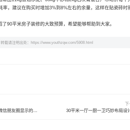
耗率，建议在购买时增加3%到8%左右的余量，这样在贴瓷砖时
绍了90平米房子装修的大致预算，希望能够帮助到大家。
，转载请注明出处：
https://www.youthzqw.com/5908.html
下
为什么朋友圈这条线有长有短？微信朋友圈显示的横线为啥有长有短？
30平米一厅一厨一卫巧妙布局设