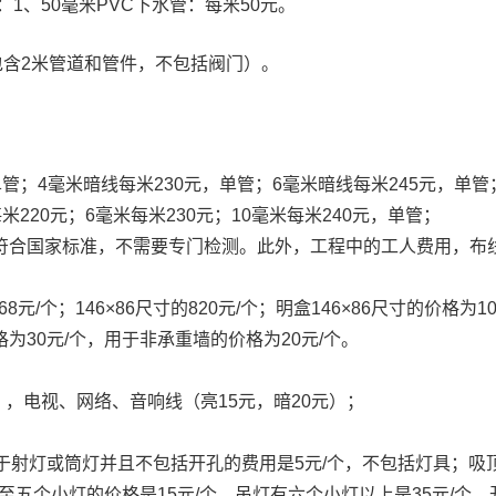
：1、50毫米PVC下水管：每米50元。
包含2米管道和管件，不包括阀门）。
，单管；4毫米暗线每米230元，单管；6毫米暗线每米245元，单管
每米220元；6毫米每米230元；10毫米每米240元，单管；
符合国家标准，不需要专门检测。此外，工程中的工人费用，布
8元/个；146×86尺寸的820元/个；明盒146×86尺寸的价格为10
为30元/个，用于非承重墙的价格为20元/个。
），电视、网络、音响线（亮15元，暗20元）；
于射灯或筒灯并且不包括开孔的费用是5元/个，不包括灯具；吸
至五个小灯的价格是15元/个，吊灯有六个小灯以上是35元/个，