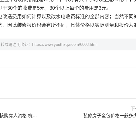
于30个的收费是5元，30个以上每个的费用是3元。
电改造费用如何计算以及改水电收费标准的全部内容；当然不同
艺，因此装修报价也会有所不同，具体价格以实际测量和报价为
，转载请注明出处：
https://www.youthzqw.com/6003.html
下
杭州全面放开二手房限购 不再审核购房人资格 杭州出新政策后二手房
装修房子全包价格一般多