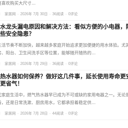
庭喜欢购买大尺寸…
家居网
·
2026年 7月 30日
·
36
阅读
·
0评论
水龙头漏电原因和解决方法：看似方便的小电器，
些安全隐患？
生活节奏不断加快，越来越多家庭开始追求更加便捷的用水体验。尤
房、阳台、卫生间洗手区等位置，能够随开随热的…
家居网
·
2026年 7月 29日
·
36
阅读
·
0评论
热水器如何保养？做好这几件事，延长使用寿命更
更省气！
代家庭生活中，燃气热水器早已成为不可或缺的家用电器之一。无论
浴，还是日常洗漱、厨房用水，它都承担着稳定供…
家居网
·
2026年 7月 28日
·
44
阅读
·
0评论