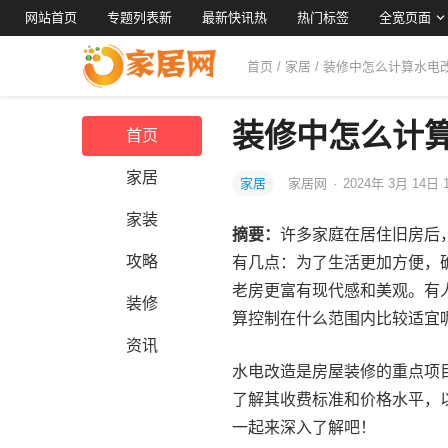
网站首页
专题列表新
最新快讯热
热门标签
全宽页面
首页
/
家居
/ 装修中怎么计算水电
装修中怎么计
首页
家居
家居
家居网
·
2024年 3月 14日 
家装
摘要：
许多家庭在居住旧房后
攻略
有几点：为了生活更加方便，
老房更富有现代感和美观。有
装修
算控制在什么范围内比较适宜
资讯
水电改造是房屋装修的重点项
了解其收费标准和价格水平，
一起来深入了解吧！