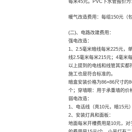
每米45元。PVC下水管报价为
暖气改造费用：每组150元（
(二)、电路改建费用：
强电改造：
1、2.5毫米暗线每米225元
线2.5毫米每米215元；4毫米
以上提到的电线和线管其实都
施工也是符合标准的。
暗盒安装价格为86×86尺寸的86
个；穿墙眼：用于承重墙的价格
弱电改造：
1、电话线（亮10元，暗15元
2、安装灯具和面板：
地面每米开槽费用是10元，对
的费用是15元/个，小吊灯有二