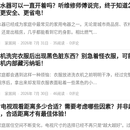
水器可以一直开着吗？听维修师傅说完，终于知道
更安全、更省电！
水器已经成为家庭中最常见的家用电器之一。无论是城市商品房、农
，还是出租房，几乎都能看到它的身影。相比燃气…
家居网
·
2026年 7月 31日
·
35
阅读
·
0评论
机洗完衣服后出现黑色脏东西？别急着怪衣服，可
机内部藏污纳垢！
家庭都会遇到这样一种烦恼：衣服放进洗衣机之前明明干净，经过完
程序后，拿出来却发现衣服表面粘着一些黑色的小…
家居网
·
2026年 7月 30日
·
46
阅读
·
0评论
寸电视观看距离多少合适？需要考虑哪些因素？并非
，合适距离才有最佳体验！
家庭居住空间不断变化，电视尺寸的选择已经不再只是“越大越好”。