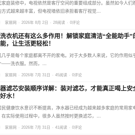
代家庭装修中，电视依然是客厅空间的重要组成部分。虽然如今人们
的方式越来越丰富，但电视墙依旧承担着客厅视觉…
家居网
·
2026年 8月 2日
·
28
阅读
·
0评论
洗衣机还有这么多作用！解锁家庭清洁“全能助手”
能，让生活更轻松！
机几乎是每个家庭都离不开的家电。对于大多数人来说，它的作用似
个——洗衣服。然而，…
家居网
·
2026年 7月 31日
·
45
阅读
·
0评论
器滤芯安装顺序详解：装对滤芯，才能真正喝上安
好水！
居民健康饮水意识不断提高，净水器已经成为越来越多家庭的常用家
，在实际使用过程中，很多人虽然按时更换滤芯，…
家居网
·
2026年 7月 31日
·
41
阅读
·
0评论