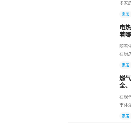
多家
家居
电热
着哪
随着
在厨
家居
燃气
全、
在现
季沐
家居