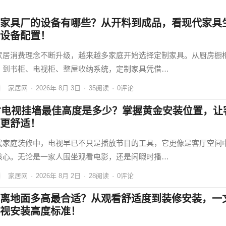
家具厂的设备有哪些？从开料到成品，看现代家具
设备配置！
家居消费理念不断升级，越来越多家庭开始选择定制家具。从厨房橱
，到书柜、电视柜、整屋收纳系统，定制家具凭借…
家居网
·
2026年 8月 3日
·
35
阅读
·
0评论
寸电视挂墙最佳高度是多少？掌握黄金安装位置，让
更舒适！
代家庭装修中，电视早已不只是播放节目的工具，它更像是客厅空间
核心。无论是一家人围坐观看电影，还是闲暇时播…
家居网
·
2026年 8月 2日
·
28
阅读
·
0评论
离地面多高最合适？从观看舒适度到装修安装，一
视安装高度标准！