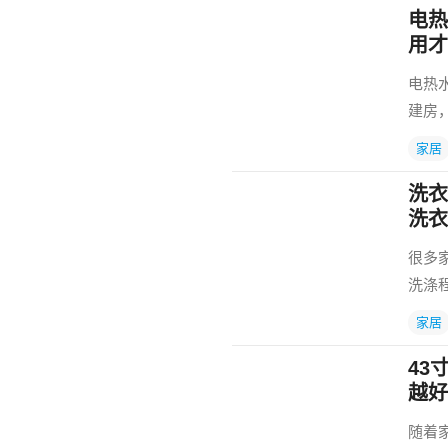
电热
用才
电热
建房
家居
洗衣
洗衣
很多
洗涤
家居
43
越好
随着