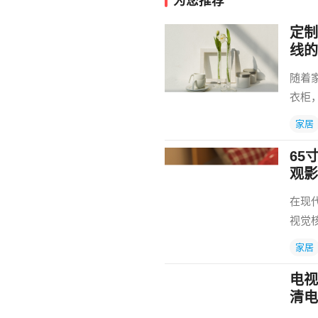
为您推荐
定制
线的
随着
衣柜
家居
65
观影
在现
视觉
家居
电视
清电