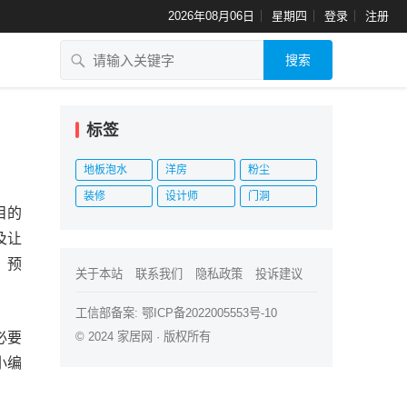
2026年08月06日
星期四
登录
注册
搜索
标签
地板泡水
洋房
粉尘
装修
设计师
门洞
目的
及让
，预
关于本站
联系我们
隐私政策
投诉建议
工信部备案:
鄂ICP备2022005553号-10
必要
© 2024
家居网
· 版权所有
小编