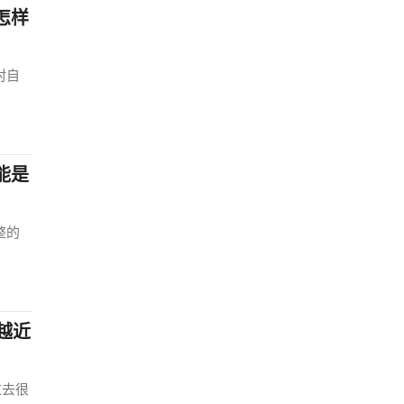
怎样
村自
能是
整的
越近
过去很