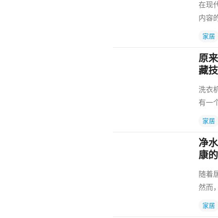
在现
内容
家居
原来
藏技
洗衣
有一
家居
净水
康的
随着
然而
家居