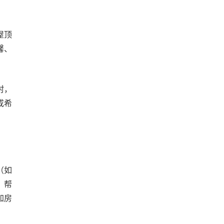
屋顶
馨、
村，
或希
（如
，帮
加房