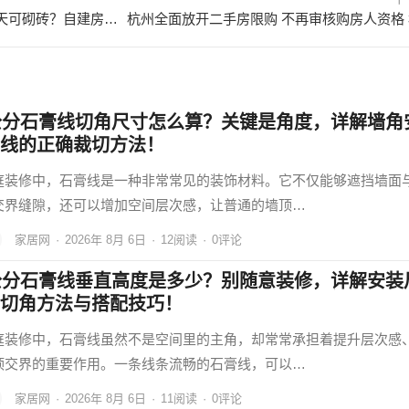
农村自建房二层平顶浇注后多少天可砌砖？自建房二层平顶怎么浇筑好看？
公分石膏线切角尺寸怎么算？关键是角度，详解墙角
线的正确裁切方法！
庭装修中，石膏线是一种非常常见的装饰材料。它不仅能够遮挡墙面
交界缝隙，还可以增加空间层次感，让普通的墙顶…
家居网
·
2026年 8月 6日
·
12
阅读
·
0评论
公分石膏线垂直高度是多少？别随意装修，详解安装
切角方法与搭配技巧！
庭装修中，石膏线虽然不是空间里的主角，却常常承担着提升层次感
顶交界的重要作用。一条线条流畅的石膏线，可以…
家居网
·
2026年 8月 6日
·
11
阅读
·
0评论