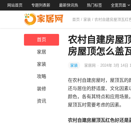
网站首页
专题列表新
最新快讯热
热门标签
全宽页面
首页
/
家装
/ 农村自建房屋顶瓦
农村自建房屋
首页
房屋顶怎么盖
家居
家装
家装
家居网
·
2024年 3月 14日 
攻略
在农村自建房屋时，屋顶瓦的
还与居住的舒适度、文化因素
装修
颜色，各有其特点和应用场景
资讯
屋顶瓦时需要考虑的因素。
农村自建房屋顶瓦红色好还是