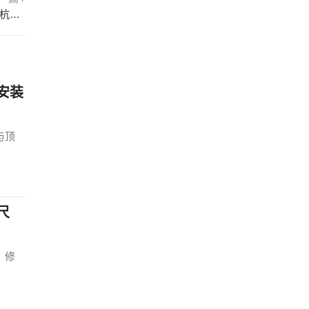
杭州全面放开二手房限购 不再审核购房人资格 杭州出新政策后二手房
安装
与顶
尺
、修