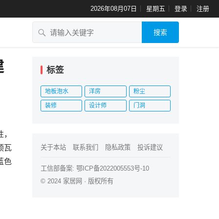
2026年08月07日
星期五
登录
注册
搜索
建
标签
地板泡水
洋房
粉尘
装修
设计师
门洞
性，
顶瓦
关于本站
联系我们
隐私政策
投诉建议
蓝色
工信部备案:
鄂ICP备2022005553号-10
© 2024
家居网
· 版权所有