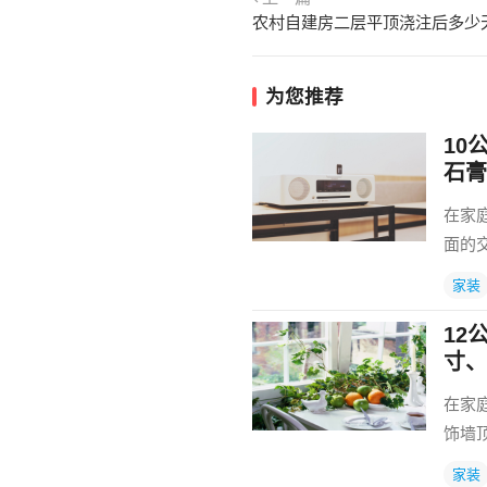
为您推荐
10
石膏
在家
面的
家装
12
寸、
在家
饰墙
家装