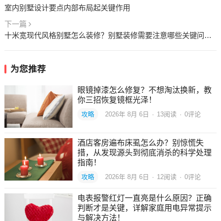
室内别墅设计要点内部布局起关键作用
下一篇
十米宽现代风格别墅怎么装修？别墅装修需要注意哪些关键问题？
为您推荐
眼镜掉漆怎么修复？不想淘汰换新，教
你三招恢复镜框光泽！
攻略
2026年 8月 6日
·
13
阅读
·
0评论
酒店客房遍布床虱怎么办？别惊慌失
措，从发现源头到彻底消杀的科学处理
指南！
攻略
2026年 8月 6日
·
12
阅读
·
0评论
电表报警红灯一直亮是什么原因？正确
判断才是关键，详解家庭用电异常提示
与解决方法！