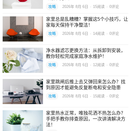
攻略
2026年 8月 6日
·
15
阅读
·
0评论
家里总是乱糟糟？掌握这5个小技巧，让
家每天保持干净整洁！
攻略
2026年 8月 6日
·
14
阅读
·
0评论
净水器滤芯更换方法：从拆卸到安装，
教你轻松完成家庭净水维护！
攻略
2026年 8月 6日
·
12
阅读
·
0评论
家里跳闸后推上去又弹回来怎么办？找
到原因才能避免反复断电和安全隐患
攻略
2026年 8月 6日
·
15
阅读
·
0评论
家里热水正常，唯独花洒不热怎么办？
手把手教你排查原因，一次讲清解决方
法！