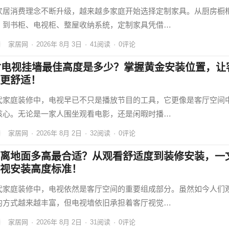
家居消费理念不断升级，越来越多家庭开始选择定制家具。从厨房橱
，到书柜、电视柜、整屋收纳系统，定制家具凭借…
家居网
·
2026年 8月 3日
·
41
阅读
·
0评论
寸电视挂墙最佳高度是多少？掌握黄金安装位置，让
更舒适！
代家庭装修中，电视早已不只是播放节目的工具，它更像是客厅空间
核心。无论是一家人围坐观看电影，还是闲暇时播…
家居网
·
2026年 8月 2日
·
32
阅读
·
0评论
离地面多高最合适？从观看舒适度到装修安装，一
视安装高度标准！
代家庭装修中，电视依然是客厅空间的重要组成部分。虽然如今人们
的方式越来越丰富，但电视墙依旧承担着客厅视觉…
家居网
·
2026年 8月 2日
·
31
阅读
·
0评论