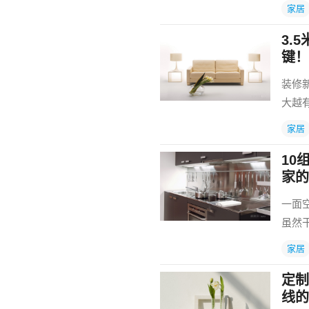
家居
3.
键！
装修
大越
家居
10
家的
一面
虽然
家居
定制
线的