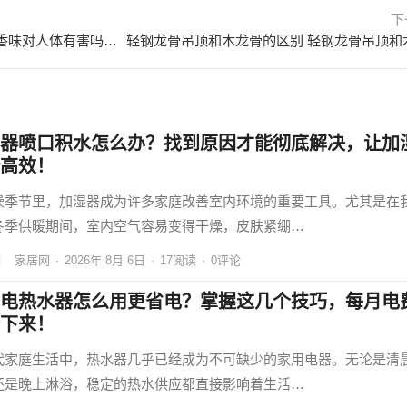
下
香樟木属于什么档次？香樟木的香味对人体有害吗？ 香樟木材质怎么样
器喷口积水怎么办？找到原因才能彻底解决，让加
高效！
燥季节里，加湿器成为许多家庭改善室内环境的重要工具。尤其是在
冬季供暖期间，室内空气容易变得干燥，皮肤紧绷…
家居网
·
2026年 8月 6日
·
17
阅读
·
0评论
电热水器怎么用更省电？掌握这几个技巧，每月电
下来！
代家庭生活中，热水器几乎已经成为不可缺少的家用电器。无论是清
还是晚上淋浴，稳定的热水供应都直接影响着生活…