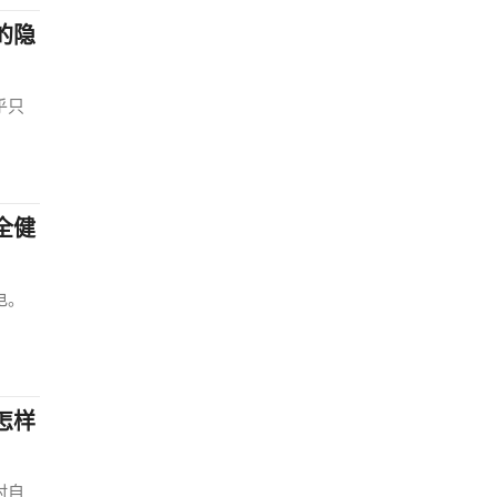
的隐
乎只
全健
电。
怎样
村自