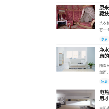
原来
藏技
洗衣
有一
家居
净水
康的
随着
然而
家居
电热
用才
电热