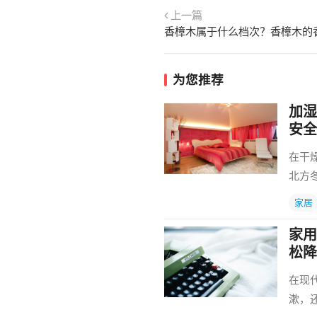
上一篇
为您推荐
加湿
安全
在干
北方
家居
家用
松降
在现
漱，