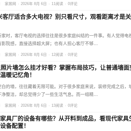
家居网
·
2026年 8月 6日
·
11
阅读
·
0评论
5米客厅适合多大电视？别只看尺寸，观看距离才是关
新家时，客厅电视的选择往往是很多家庭纠结的一件事。有人觉得电
有影院感，直接选择超大屏；也有人担心客厅不够…
家居网
·
2026年 8月 6日
·
12
阅读
·
0评论
组照片墙怎么挂才好看？掌握布局技巧，让普通墙面
温暖记忆角！
空白的墙，往往藏着无限可能。对于很多家庭来说，装修完成之后，
干净整洁，却总觉得少了一些生活气息。而一组精…
家居网
·
2026年 8月 6日
·
13
阅读
·
0评论
家具厂的设备有哪些？从开料到成品，看现代家具
设备配置！