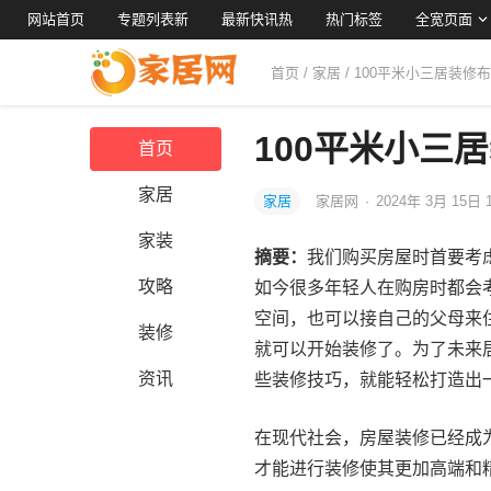
网站首页
专题列表新
最新快讯热
热门标签
全宽页面
首页
/
家居
/ 100平米小三居装修
100平米小三
首页
家居
家居
家居网
·
2024年 3月 15日 
家装
摘要：
我们购买房屋时首要考
攻略
如今很多年轻人在购房时都会
空间，也可以接自己的父母来
装修
就可以开始装修了。为了未来
资讯
些装修技巧，就能轻松打造出
在现代社会，房屋装修已经成
才能进行装修使其更加高端和