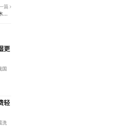
一篇
轻钢龙骨吊顶和木龙骨的区别 轻钢龙骨吊顶和木龙骨哪个好
湿更
我国
费轻
晨洗