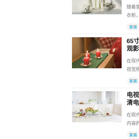
随着
衣柜
家居
65
观影
在现
视觉
家居
电视
清电
在现
内容
家居