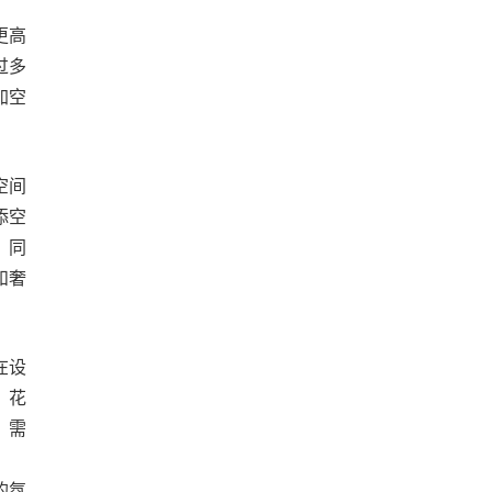
更高
过多
加空
空间
添空
。同
和奢
在设
、花
，需
的氛