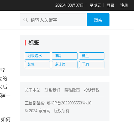
2026年08月07日
星期五
登录
注册
搜索
标签
地板泡水
洋房
粉尘
装修
设计师
门洞
吧？
立的
来后
关于本站
联系我们
隐私政策
投诉建议
掌握一
工信部备案:
鄂ICP备2022005553号-10
© 2024
家居网
· 版权所有
，如何