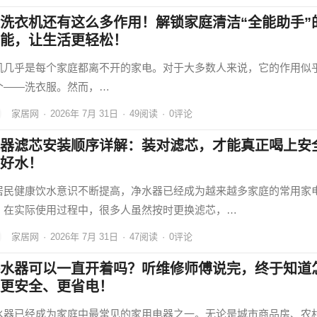
洗衣机还有这么多作用！解锁家庭清洁“全能助手”
能，让生活更轻松！
机几乎是每个家庭都离不开的家电。对于大多数人来说，它的作用似
个——洗衣服。然而，…
家居网
·
2026年 7月 31日
·
49
阅读
·
0评论
器滤芯安装顺序详解：装对滤芯，才能真正喝上安
好水！
居民健康饮水意识不断提高，净水器已经成为越来越多家庭的常用家
，在实际使用过程中，很多人虽然按时更换滤芯，…
家居网
·
2026年 7月 31日
·
47
阅读
·
0评论
水器可以一直开着吗？听维修师傅说完，终于知道
更安全、更省电！
水器已经成为家庭中最常见的家用电器之一。无论是城市商品房、农