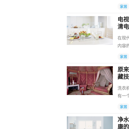
家居
电视
清电
在现
内容
家居
原来
藏技
洗衣
有一
家居
净水
康的