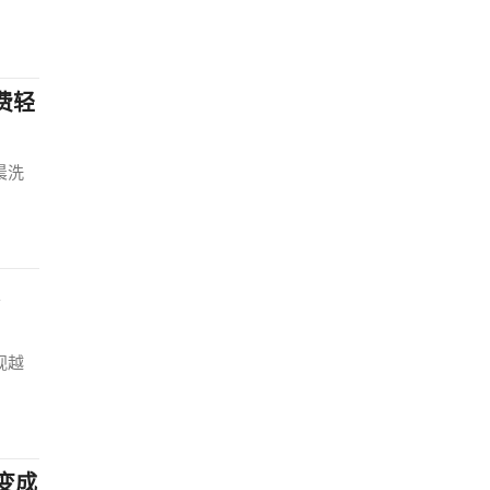
费轻
晨洗
视越
变成