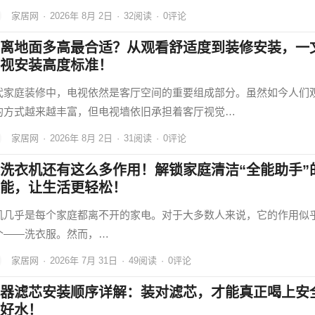
家居网
·
2026年 8月 2日
·
32
阅读
·
0评论
离地面多高最合适？从观看舒适度到装修安装，一
视安装高度标准！
代家庭装修中，电视依然是客厅空间的重要组成部分。虽然如今人们
的方式越来越丰富，但电视墙依旧承担着客厅视觉…
家居网
·
2026年 8月 2日
·
31
阅读
·
0评论
洗衣机还有这么多作用！解锁家庭清洁“全能助手”
能，让生活更轻松！
机几乎是每个家庭都离不开的家电。对于大多数人来说，它的作用似
个——洗衣服。然而，…
家居网
·
2026年 7月 31日
·
49
阅读
·
0评论
器滤芯安装顺序详解：装对滤芯，才能真正喝上安
好水！