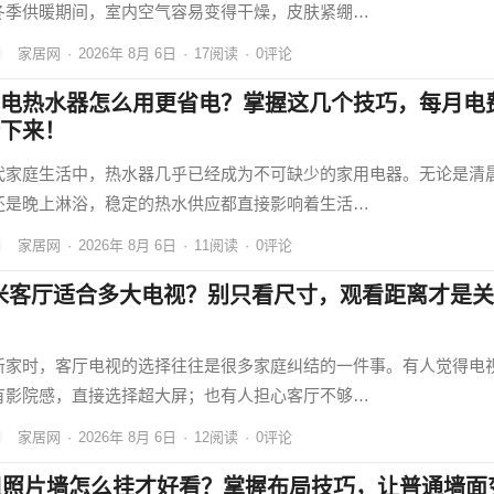
冬季供暖期间，室内空气容易变得干燥，皮肤紧绷…
家居网
·
2026年 8月 6日
·
17
阅读
·
0评论
电热水器怎么用更省电？掌握这几个技巧，每月电
下来！
代家庭生活中，热水器几乎已经成为不可缺少的家用电器。无论是清
还是晚上淋浴，稳定的热水供应都直接影响着生活…
家居网
·
2026年 8月 6日
·
11
阅读
·
0评论
5米客厅适合多大电视？别只看尺寸，观看距离才是关
新家时，客厅电视的选择往往是很多家庭纠结的一件事。有人觉得电
有影院感，直接选择超大屏；也有人担心客厅不够…
家居网
·
2026年 8月 6日
·
12
阅读
·
0评论
组照片墙怎么挂才好看？掌握布局技巧，让普通墙面