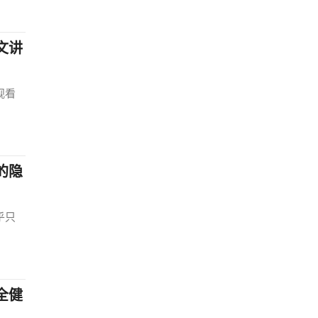
文讲
观看
的隐
乎只
全健