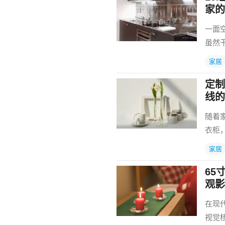
家的
一面
虽然
家居
定制
线的
随着
衣柜
家居
65
观影
在现
视觉