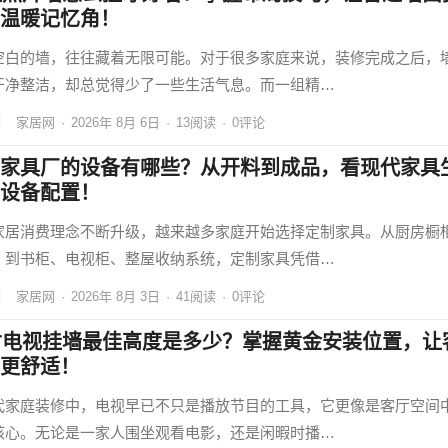
温暖记忆角！
空白的墙，往往藏着无限可能。对于很多家庭来说，装修完成之后，
干净整洁，却总觉得少了一些生活气息。而一组精…
家居网
·
2026年 8月 6日
·
13
阅读
·
0评论
家具厂的设备有哪些？从开料到成品，看现代家具
设备配置！
家居消费理念不断升级，越来越多家庭开始选择定制家具。从厨房橱
，到书柜、电视柜、整屋收纳系统，定制家具凭借…
家居网
·
2026年 8月 3日
·
41
阅读
·
0评论
寸电视挂墙最佳高度是多少？掌握黄金安装位置，让
更舒适！
代家庭装修中，电视早已不只是播放节目的工具，它更像是客厅空间
核心。无论是一家人围坐观看电影，还是闲暇时播…