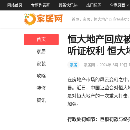
网站首页
专题列表新
最新快讯热
热门标签
全宽页面
首页
/
家居
/ 恒大地产回应被处
恒大地产回应
首页
听证权利 恒大
家居
家装
家居
家居网
·
2024年 3月 19日 
攻略
在房地产市场的风云变幻之中
暴。近日，中国证监会对恒大
装修
是对恒大地产的一次重大打击
资讯
加强。
行政处罚细节：巨额罚款与终