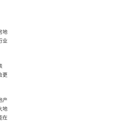
房地
行业
表
会更
地产
大地
能在