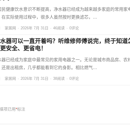
居民健康饮水意识不断提高，净水器已经成为越来越多家庭的常用家
，在实际使用过程中，很多人虽然按时更换滤芯，…
家居网
·
2026年 7月 31日
·
46
阅读
·
0评论
水器可以一直开着吗？听维修师傅说完，终于知道
更安全、更省电！
水器已经成为家庭中最常见的家用电器之一。无论是城市商品房、农
，还是出租房，几乎都能看到它的身影。相比燃气…
家居网
·
2026年 7月 31日
·
38
阅读
·
0评论
填项已用
*
标注