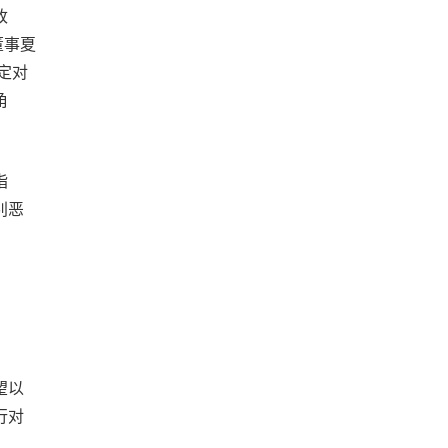
改
董事夏
定对
角
指
别恶
望以
行对