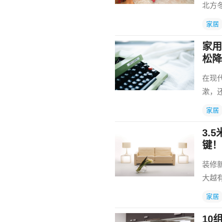
北方
家居
家用
松降
在现
漱，
家居
3.
键！
装修
大越
家居
10