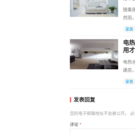
随着
然而
家居
电热
用才
电热
建房
家居
发表回复
您的电子邮箱地址不会被公开。
必
评论
*