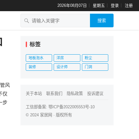
2026年08月07日
星期五
登录
注册
搜索
和
标签
地板泡水
洋房
粉尘
装修
设计师
门洞
监管风
不仅
关于本站
联系我们
隐私政策
投诉建议
一步
工信部备案:
鄂ICP备2022005553号-10
© 2024
家居网
· 版权所有