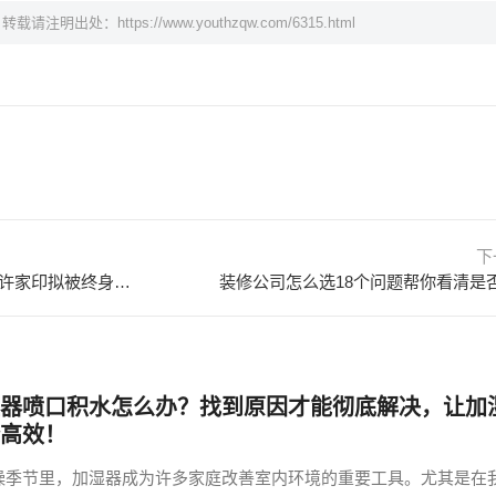
，转载请注明出处：
https://www.youthzqw.com/6315.html
下
许家印决策并组织实施财务造假 许家印拟被终身禁入证券市场 许家印宣布三大战略
装修公司怎么选18个问题帮你看清是
器喷口积水怎么办？找到原因才能彻底解决，让加
高效！
燥季节里，加湿器成为许多家庭改善室内环境的重要工具。尤其是在