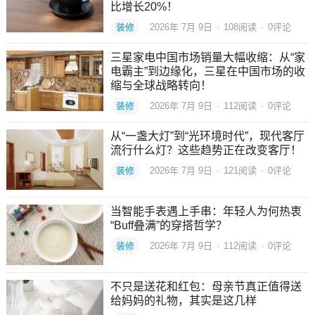
比增长20%！
装修
2026年 7月 9日
·
108
阅读
·
0评论
三星家电中国市场销量大幅收缩：从“家
电霸主”到边缘化，三星在中国市场的收
缩与全球战略转向！
装修
2026年 7月 9日
·
112
阅读
·
0评论
从“一盏大灯”到“光环境时代”，现代客厅
流行什么灯？这些趋势正在改变客厅！
装修
2026年 7月 9日
·
121
阅读
·
0评论
当智能手表遇上手串：年轻人为何热衷
“Buff叠满”的穿搭哲学？
装修
2026年 7月 9日
·
112
阅读
·
0评论
不只是送花和红包：母亲节真正值得送
给妈妈的礼物，其实是这几样