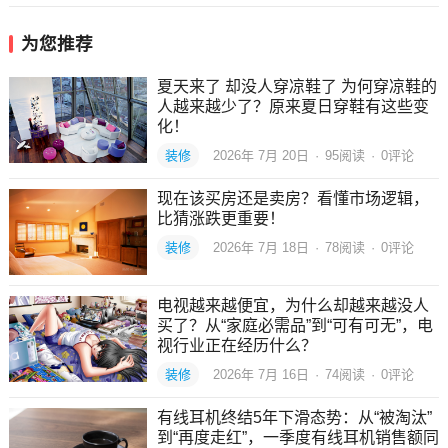
为您推荐
夏天来了 却没人穿凉鞋了 为何穿凉鞋的
人越来越少了？原来夏日穿鞋有这些变
化！
装修
2026年 7月 20日
·
95
阅读
·
0评论
现在该买房还是卖房？看懂市场逻辑，
比猜涨跌更重要！
装修
2026年 7月 18日
·
78
阅读
·
0评论
电视越来越便宜，为什么却越来越没人
买了？从“家庭必需品”到“可有可无”，电
视行业正在经历什么？
装修
2026年 7月 16日
·
74
阅读
·
0评论
有线耳机终结5年下滑态势：从“被淘汰”
到“再度走红”，一季度有线耳机销售额同