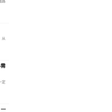
油路
！
。从
必需
一定
，一