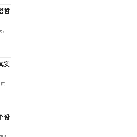
搭哲
表，
其实
的焦
个设