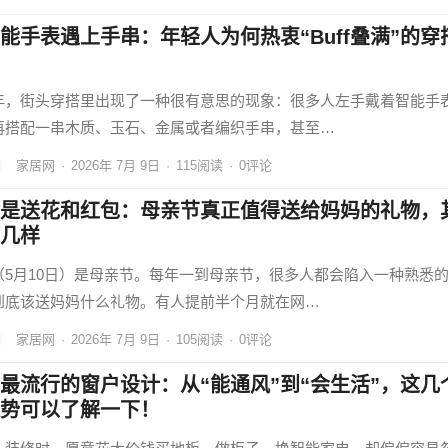
能手表遇上手串：年轻人为何热衷“Buff叠满”的穿
年，街头穿搭里出现了一种很有意思的现象：很多人左手戴着智能手
再搭配一串木质、玉石、金属或者编织手串，甚至…
家居网
·
2026年 7月 9日
·
115
阅读
·
0评论
是送花和红包：母亲节真正值得送给妈妈的礼物，
几样
（5月10日）是母亲节。每年一到母亲节，很多人都会陷入一种熟悉
到底该送妈妈什么礼物。有人提前半个月就在网…
家居网
·
2026年 7月 9日
·
105
阅读
·
0评论
最流行的窗户设计：从“能通风”到“会生活”，这几
势可以了解一下！