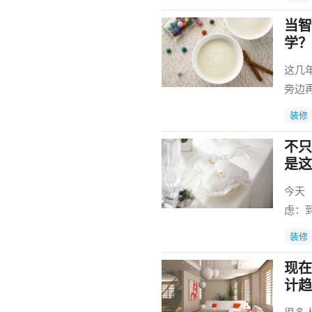
当智
学？
这几
旁边
装修
不只
是这
今天
虑：
装修
现在
计趋