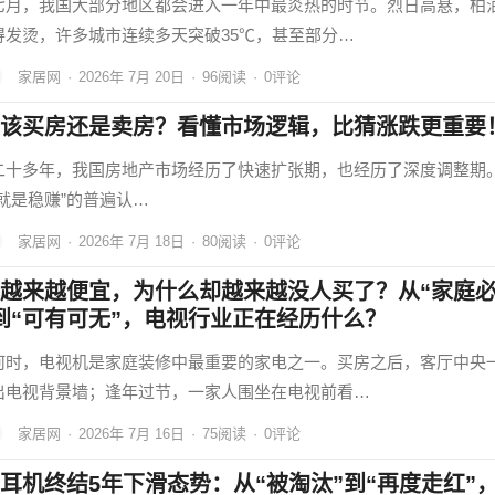
七月，我国大部分地区都会进入一年中最炎热的时节。烈日高悬，柏
得发烫，许多城市连续多天突破35℃，甚至部分…
家居网
·
2026年 7月 20日
·
96
阅读
·
0评论
该买房还是卖房？看懂市场逻辑，比猜涨跌更重要
二十多年，我国房地产市场经历了快速扩张期，也经历了深度调整期
房就是稳赚”的普遍认…
家居网
·
2026年 7月 18日
·
80
阅读
·
0评论
越来越便宜，为什么却越来越没人买了？从“家庭
到“可有可无”，电视行业正在经历什么？
何时，电视机是家庭装修中最重要的家电之一。买房之后，客厅中央
出电视背景墙；逢年过节，一家人围坐在电视前看…
家居网
·
2026年 7月 16日
·
75
阅读
·
0评论
耳机终结5年下滑态势：从“被淘汰”到“再度走红”