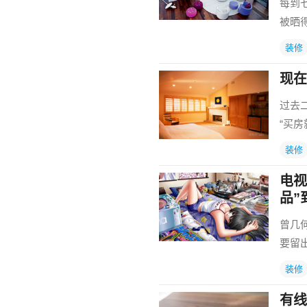
每到
被晒
装修
现在
过去
“买
装修
电视
品”
曾几
要留
装修
有线