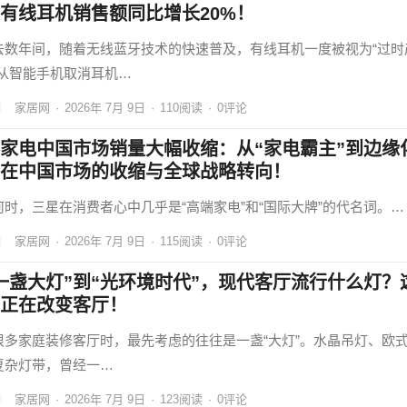
有线耳机销售额同比增长20%！
去数年间，随着无线蓝牙技术的快速普及，有线耳机一度被视为“过时
。从智能手机取消耳机…
家居网
·
2026年 7月 9日
·
110
阅读
·
0评论
家电中国市场销量大幅收缩：从“家电霸主”到边缘
在中国市场的收缩与全球战略转向！
何时，三星在消费者心中几乎是“高端家电”和“国际大牌”的代名词。…
家居网
·
2026年 7月 9日
·
115
阅读
·
0评论
一盏大灯”到“光环境时代”，现代客厅流行什么灯？
正在改变客厅！
很多家庭装修客厅时，最先考虑的往往是一盏“大灯”。水晶吊灯、欧
复杂灯带，曾经一…
家居网
·
2026年 7月 9日
·
123
阅读
·
0评论