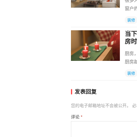
很多
窗户
装修
当下
房时
厨房
厨房
装修
发表回复
您的电子邮箱地址不会被公开。
必
评论
*