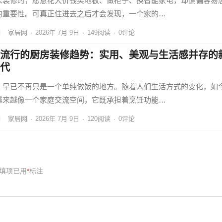
人装修时，愿意花大价钱买地板、做柜子、换智能家电，却偏偏容易
的重要性。可真正住进去之后才会发现，一个家的…
家居网
·
2026年 7月 9日
·
149
阅读
·
0评论
流行的厨房装修趋势：实用、美观与生活感并存的
代
，早已不再只是一个单纯做饭的地方。随着人们生活方式的变化，如
越来越像一个家庭交流空间，它既承担着烹饪功能…
家居网
·
2026年 7月 9日
·
120
阅读
·
0评论
填项已用
*
标注