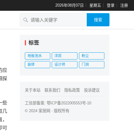
2026年08月07日
星期五
登录
注册
搜索
标签
地板泡水
洋房
粉尘
装修
设计师
门洞
的应
细探
关于本站
联系我们
隐私政策
投诉建议
一些
工信部备案:
鄂ICP备2022005553号-10
取几
© 2024
家居网
· 版权所有
直，
即可