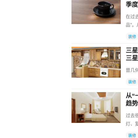
季度
在过
品”
装修
三星
三星
曾几
装修
从“
趋势
过去
灯、
装修