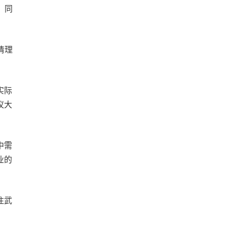
。同
清理
实际
议大
中需
业的
注武