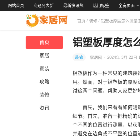
网站首页
专题列表新
最新快讯热
热门标签
全宽页面
首页
/
装修
/ 铝塑板厚度怎么测量
铝塑板厚度怎么
首页
家居
装修
家居网
·
2024年 3月 22日 
家装
铝塑板作为一种常见的建筑装
攻略
用。然而，对于铝塑板的厚度
讨这两个问题，帮助大家更好
装修
首先，我们来看看如何测
资讯
细节。首先，准备一把精确的
个不同的位置进行测量，以获
并避免在边角或不平整的位置