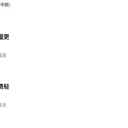
甲醛)
湿更
我国
费轻
晨洗