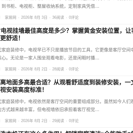
，到书柜、电视柜、整屋收纳系统，定制家具凭借…
家居网
·
2026年 8月 3日
·
36
阅读
·
0评论
寸电视挂墙最佳高度是多少？掌握黄金安装位置，让
更舒适！
代家庭装修中，电视早已不只是播放节目的工具，它更像是客厅空间
核心。无论是一家人围坐观看电影，还是闲暇时播…
家居网
·
2026年 8月 2日
·
28
阅读
·
0评论
离地面多高最合适？从观看舒适度到装修安装，一
视安装高度标准！
代家庭装修中，电视依然是客厅空间的重要组成部分。虽然如今人们
的方式越来越丰富，但电视墙依旧承担着客厅视觉…
家居网
·
2026年 8月 2日
·
29
阅读
·
0评论