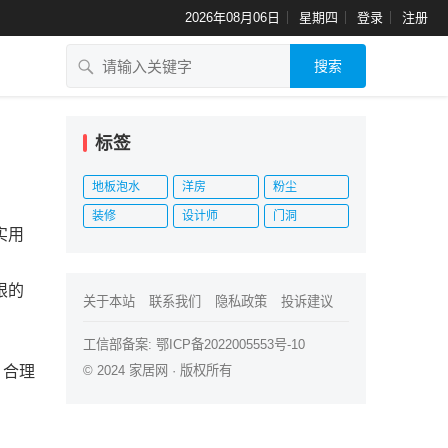
2026年08月06日
星期四
登录
注册
搜索
标签
地板泡水
洋房
粉尘
装修
设计师
门洞
实用
限的
关于本站
联系我们
隐私政策
投诉建议
工信部备案:
鄂ICP备2022005553号-10
，合理
© 2024
家居网
· 版权所有