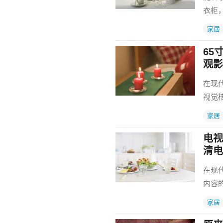
衣柜
家居
65
观影
在现
视觉
家居
电视
清电
在现
内容
家居