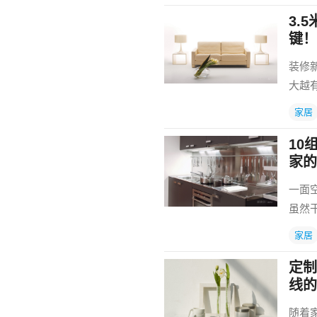
3.
键！
装修
大越
家居
10
家的
一面
虽然
家居
定制
线的
随着