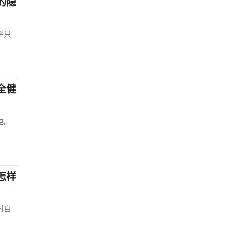
的隐
乎只
全健
电。
怎样
村自