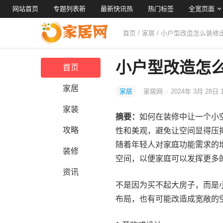
网站首页
专题列表新
最新快讯热
热门标签
全宽页面
首页
/
家居
/ 小户型改造怎么装修
小户型改造怎
首页
家居
家居
家居网
·
2024年 3月 28日 
家装
摘要：
如何在装修中让一个小
攻略
性和美观，避免让空间显得压
随着年轻人对家庭功能需求的
装修
空间，以便家庭可以发挥更多的
资讯
不是因为买不起大房子，而是
布局，也有可能改造成宽敞的