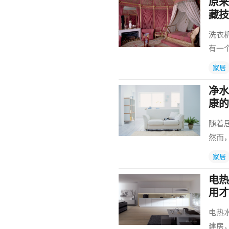
原来
藏技
洗衣
有一
家居
净水
康的
随着
然而
家居
电热
用才
电热
建房