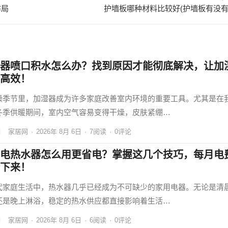
布局
护墙板哪种材料比较好(护墙板有没有
器喷口积水怎么办？找到原因才能彻底解决，让加
高效！
燥季节里，加湿器成为许多家庭改善室内环境的重要工具。尤其是在
冬季供暖期间，室内空气容易变得干燥，皮肤紧绷…
家居网
·
2026年 8月 6日
·
7
阅读
·
0评论
电热水器怎么用更省电？掌握这几个技巧，每月电
下来！
代家庭生活中，热水器几乎已经成为不可缺少的家用电器。无论是清
还是晚上淋浴，稳定的热水供应都直接影响着生活…
家居网
·
2026年 8月 6日
·
6
阅读
·
0评论