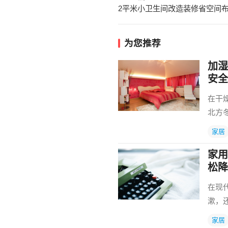
2平米小卫生间改造装修省空间
为您推荐
加湿
安全
在干
北方
家居
家用
松降
在现
漱，
家居