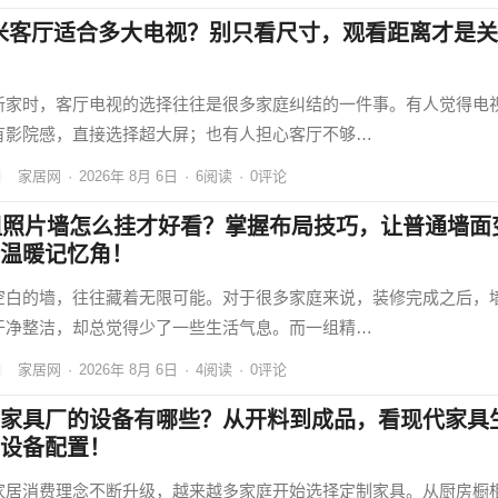
5米客厅适合多大电视？别只看尺寸，观看距离才是关
新家时，客厅电视的选择往往是很多家庭纠结的一件事。有人觉得电
有影院感，直接选择超大屏；也有人担心客厅不够…
家居网
·
2026年 8月 6日
·
6
阅读
·
0评论
组照片墙怎么挂才好看？掌握布局技巧，让普通墙面
温暖记忆角！
空白的墙，往往藏着无限可能。对于很多家庭来说，装修完成之后，
干净整洁，却总觉得少了一些生活气息。而一组精…
家居网
·
2026年 8月 6日
·
4
阅读
·
0评论
家具厂的设备有哪些？从开料到成品，看现代家具
设备配置！
家居消费理念不断升级，越来越多家庭开始选择定制家具。从厨房橱