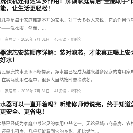
洗衣机还有这么多作用！解锁家庭清洁“全能助手”
能，让生活更轻松！
机几乎是每个家庭都离不开的家电。对于大多数人来说，它的作用似
个——洗衣服。然而，…
家居网
·
2026年 7月 31日
·
45
阅读
·
0评论
器滤芯安装顺序详解：装对滤芯，才能真正喝上安
好水！
居民健康饮水意识不断提高，净水器已经成为越来越多家庭的常用家
，在实际使用过程中，很多人虽然按时更换滤芯，…
家居网
·
2026年 7月 31日
·
41
阅读
·
0评论
水器可以一直开着吗？听维修师傅说完，终于知道
更安全、更省电！
水器已经成为家庭中最常见的家用电器之一。无论是城市商品房、农
，还是出租房，几乎都能看到它的身影。相比燃气…