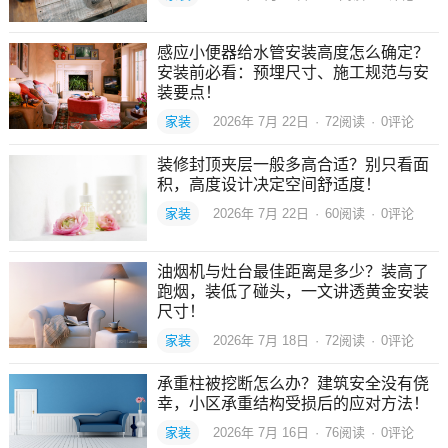
感应小便器给水管安装高度怎么确定？
安装前必看：预埋尺寸、施工规范与安
装要点！
家装
2026年 7月 22日
·
72
阅读
·
0评论
装修封顶夹层一般多高合适？别只看面
积，高度设计决定空间舒适度！
家装
2026年 7月 22日
·
60
阅读
·
0评论
油烟机与灶台最佳距离是多少？装高了
跑烟，装低了碰头，一文讲透黄金安装
尺寸！
家装
2026年 7月 18日
·
72
阅读
·
0评论
承重柱被挖断怎么办？建筑安全没有侥
幸，小区承重结构受损后的应对方法！
家装
2026年 7月 16日
·
76
阅读
·
0评论