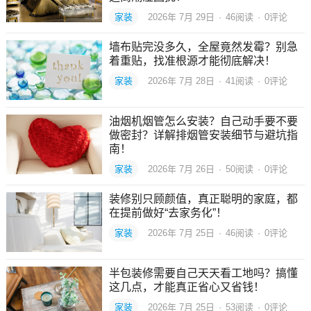
家装
2026年 7月 29日
·
46
阅读
·
0评论
墙布贴完没多久，全屋竟然发霉？别急
着重贴，找准根源才能彻底解决！
家装
2026年 7月 28日
·
41
阅读
·
0评论
油烟机烟管怎么安装？自己动手要不要
做密封？详解排烟管安装细节与避坑指
南！
家装
2026年 7月 26日
·
50
阅读
·
0评论
装修别只顾颜值，真正聪明的家庭，都
在提前做好“去家务化”！
家装
2026年 7月 25日
·
46
阅读
·
0评论
半包装修需要自己天天看工地吗？搞懂
这几点，才能真正省心又省钱！
家装
2026年 7月 25日
·
53
阅读
·
0评论