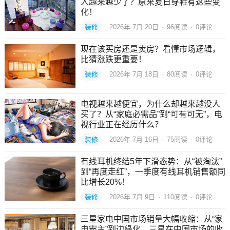
人越来越少了？原来夏日穿鞋有这些变
化！
装修
2026年 7月 20日
·
96
阅读
·
0评论
现在该买房还是卖房？看懂市场逻辑，
比猜涨跌更重要！
装修
2026年 7月 18日
·
80
阅读
·
0评论
电视越来越便宜，为什么却越来越没人
买了？从“家庭必需品”到“可有可无”，电
视行业正在经历什么？
装修
2026年 7月 16日
·
75
阅读
·
0评论
有线耳机终结5年下滑态势：从“被淘汰”
到“再度走红”，一季度有线耳机销售额同
比增长20%！
装修
2026年 7月 9日
·
110
阅读
·
0评论
三星家电中国市场销量大幅收缩：从“家
电霸主”到边缘化，三星在中国市场的收