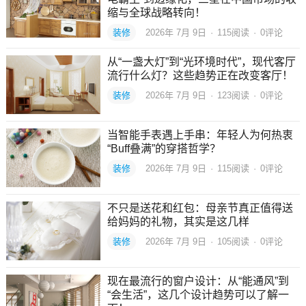
缩与全球战略转向！
装修
2026年 7月 9日
·
115
阅读
·
0评论
从“一盏大灯”到“光环境时代”，现代客厅
流行什么灯？这些趋势正在改变客厅！
装修
2026年 7月 9日
·
123
阅读
·
0评论
当智能手表遇上手串：年轻人为何热衷
“Buff叠满”的穿搭哲学？
装修
2026年 7月 9日
·
115
阅读
·
0评论
不只是送花和红包：母亲节真正值得送
给妈妈的礼物，其实是这几样
装修
2026年 7月 9日
·
105
阅读
·
0评论
现在最流行的窗户设计：从“能通风”到
“会生活”，这几个设计趋势可以了解一