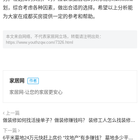
划，综合考虑各种因素，做出合适的选择。希望以上分析能
为大家在成都买房提供一定的参考和帮助。
本文来自网络，不代表家居网立场，转载请注明出处：
https://www.youthzqw.com/7326.html
家居网
作者
家居网-让您的家居更安心
上一篇
做装修如何找活接单子？做装修赚钱吗？ 装修工人怎么找装修公司接活
下一篇
6平米墓地24万元快赶上房价 “坟地产”有多赚钱？ 墓地多少平方为国家标准