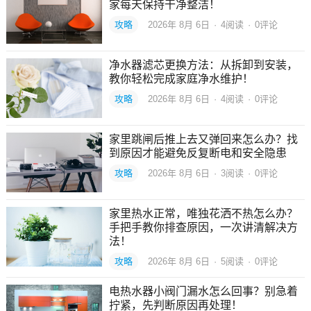
家每天保持干净整洁！
攻略
2026年 8月 6日
·
4
阅读
·
0评论
净水器滤芯更换方法：从拆卸到安装，
教你轻松完成家庭净水维护！
攻略
2026年 8月 6日
·
4
阅读
·
0评论
家里跳闸后推上去又弹回来怎么办？找
到原因才能避免反复断电和安全隐患
攻略
2026年 8月 6日
·
3
阅读
·
0评论
家里热水正常，唯独花洒不热怎么办？
手把手教你排查原因，一次讲清解决方
法！
攻略
2026年 8月 6日
·
5
阅读
·
0评论
电热水器小阀门漏水怎么回事？别急着
拧紧，先判断原因再处理！