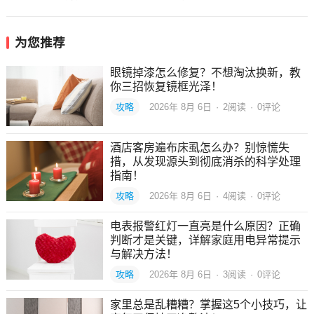
为您推荐
眼镜掉漆怎么修复？不想淘汰换新，教
你三招恢复镜框光泽！
攻略
2026年 8月 6日
·
2
阅读
·
0评论
酒店客房遍布床虱怎么办？别惊慌失
措，从发现源头到彻底消杀的科学处理
指南！
攻略
2026年 8月 6日
·
4
阅读
·
0评论
电表报警红灯一直亮是什么原因？正确
判断才是关键，详解家庭用电异常提示
与解决方法！
攻略
2026年 8月 6日
·
3
阅读
·
0评论
家里总是乱糟糟？掌握这5个小技巧，让