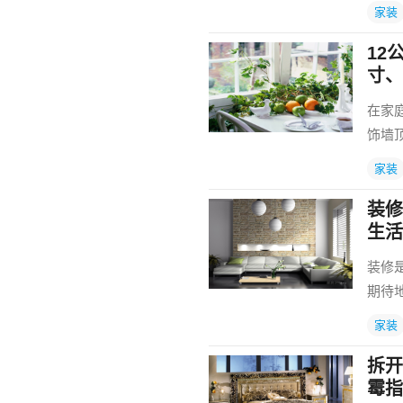
家装
12
寸、
在家
饰墙
家装
装修
生活
装修
期待
家装
拆开
霉指