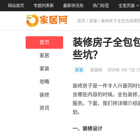
网站首页
专题列表新
最新快讯热
热门标签
全宽页面
首页
/
家装
/ 装修房子全包包括
装修房子全包
首页
些坑？
家居
家装
家装
家居网
·
2024年 4月 7日 1
攻略
装修房子是一件令人兴奋同时
含哪些内容的时候。全包装修
装修
服务。下面，我们将详细介绍
资讯
划。
一、装修设计