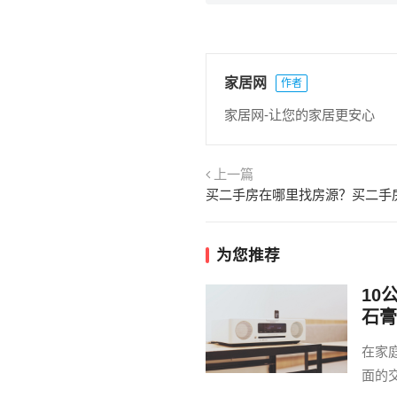
家居网
作者
家居网-让您的家居更安心
上一篇
为您推荐
10
石膏
在家
面的