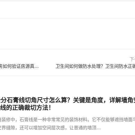
下
买二手房在哪里找房源？买二手房如何验证房源真假？ 买二手房在哪里找房子
卫生间如何做防水处理？卫生间防水正
公分石膏线切角尺寸怎么算？关键是角度，详解墙角
线的正确裁切方法！
庭装修中，石膏线是一种非常常见的装饰材料。它不仅能够遮挡墙面
交界缝隙，还可以增加空间层次感，让普通的墙顶…