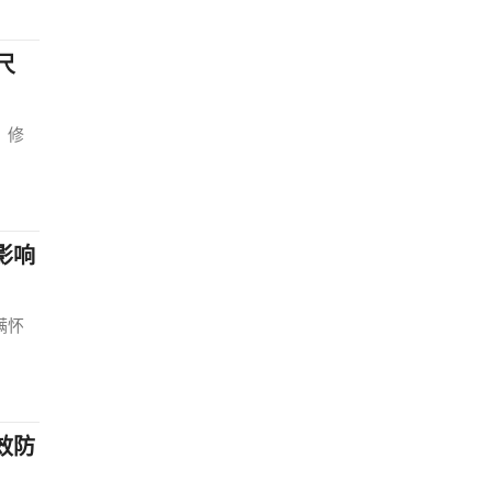
尺
、修
影响
满怀
效防