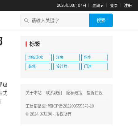
2026年08月07日
星期五
登录
注册
搜索
哪
标签
地板泡水
洋房
粉尘
装修
设计师
门洞
都包
站式
关于本站
联系我们
隐私政策
投诉建议
计
工信部备案:
鄂ICP备2022005553号-10
© 2024
家居网
· 版权所有