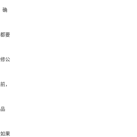
，确
等都要
装修公
之前，
料品
，如果