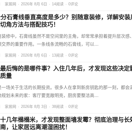
家居网
·
2026年 8月 6日
·
14
阅读
·
0评论
公分石膏线垂直高度是多少？别随意装修，详解安装
切角方法与搭配技巧！
庭装修中，石膏线虽然不是空间里的主角，却常常承担着提升层次感
顶交界的重要作用。一条线条流畅的石膏线，可以…
家居网
·
2026年 8月 6日
·
13
阅读
·
0评论
最后悔的是哪件事？入住几年后，才发现这些决定
质量
是一场关于生活的长期投资。很多人在拿到新房钥匙的那一刻，都会
地规划未来的家：客厅要宽敞明亮，厨房要整洁高…
家居网
·
2026年 8月 3日
·
38
阅读
·
0评论
十几年榻榻米，才发现整面墙发霉？彻底治理与长
南，让家居远离潮湿困扰！