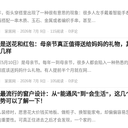
年，街头穿搭里出现了一种很有意思的现象：很多人左手戴着智能手
再搭配一串木质、玉石、金属或者编织手串，甚至…
家居网
·
2026年 7月 9日
·
115
阅读
·
0评论
是送花和红包：母亲节真正值得送给妈妈的礼物，
几样
（5月10日）是母亲节。每年一到母亲节，很多人都会陷入一种熟悉
到底该送妈妈什么礼物。有人提前半个月就在网…
家居网
·
2026年 7月 9日
·
105
阅读
·
0评论
最流行的窗户设计：从“能通风”到“会生活”，这几
势可以了解一下！
人装修时，愿意花大价钱买地板、做柜子、换智能家电，却偏偏容易
的重要性。可真正住进去之后才会发现，一个家的…