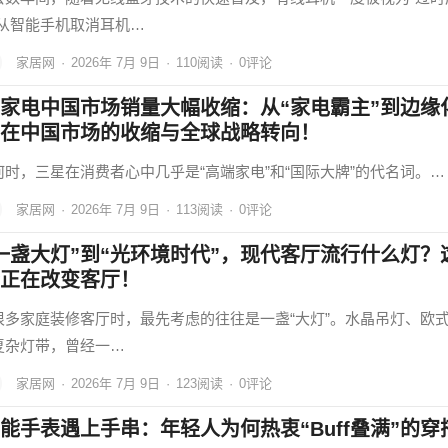
。从智能手机取消耳机…
家居网
·
2026年 7月 9日
·
110
阅读
·
0评论
家电中国市场销量大幅收缩：从“家电霸主”到边缘
在中国市场的收缩与全球战略转向！
何时，三星在消费者心中几乎是“高端家电”和“国际大牌”的代名词。…
家居网
·
2026年 7月 9日
·
113
阅读
·
0评论
一盏大灯”到“光环境时代”，现代客厅流行什么灯？
正在改变客厅！
很多家庭装修客厅时，最先考虑的往往是一盏“大灯”。水晶吊灯、欧
复杂灯带，曾经一…
家居网
·
2026年 7月 9日
·
123
阅读
·
0评论
能手表遇上手串：年轻人为何热衷“Buff叠满”的穿