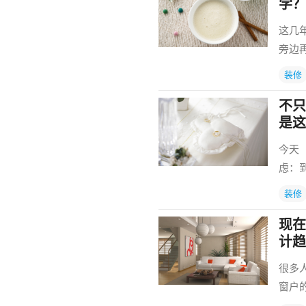
学？
这几
旁边
装修
不只
是这
今天
虑：
装修
现在
计趋
很多
窗户