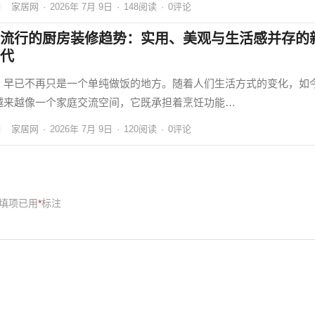
家居网
·
2026年 7月 9日
·
148
阅读
·
0评论
流行的厨房装修趋势：实用、美观与生活感并存的
代
，早已不再只是一个单纯做饭的地方。随着人们生活方式的变化，如
越来越像一个家庭交流空间，它既承担着烹饪功能…
家居网
·
2026年 7月 9日
·
120
阅读
·
0评论
填项已用
*
标注