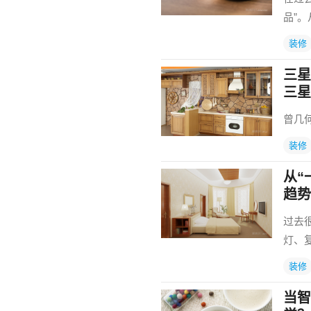
品”
装修
三星
三星
曾几
装修
从“
趋势
过去
灯、
装修
当智