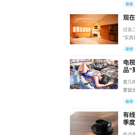
装修
现在
过去
“买
装修
电视
品”
曾几
要留
装修
有线
季度
在过