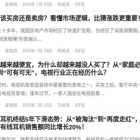
家居网
·
2026年 7月 20日
·
96
阅读
·
0评论
该买房还是卖房？看懂市场逻辑，比猜涨跌更重要
二十多年，我国房地产市场经历了快速扩张期，也经历了深度调整期
房就是稳赚”的普遍认…
家居网
·
2026年 7月 18日
·
80
阅读
·
0评论
越来越便宜，为什么却越来越没人买了？从“家庭
到“可有可无”，电视行业正在经历什么？
何时，电视机是家庭装修中最重要的家电之一。买房之后，客厅中央
出电视背景墙；逢年过节，一家人围坐在电视前看…
家居网
·
2026年 7月 16日
·
75
阅读
·
0评论
耳机终结5年下滑态势：从“被淘汰”到“再度走红”
有线耳机销售额同比增长20%！
去数年间，随着无线蓝牙技术的快速普及，有线耳机一度被视为“过时