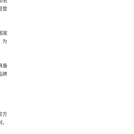
知名
经营
国家
，为
具备
品牌
官方
制，