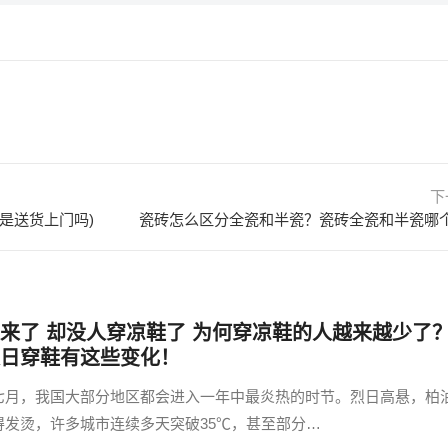
下
是送货上门吗)
瓷砖怎么区分全瓷和半瓷？瓷砖全瓷和半瓷哪
来了 却没人穿凉鞋了 为何穿凉鞋的人越来越少了
日穿鞋有这些变化！
七月，我国大部分地区都会进入一年中最炎热的时节。烈日高悬，柏
得发烫，许多城市连续多天突破35℃，甚至部分…