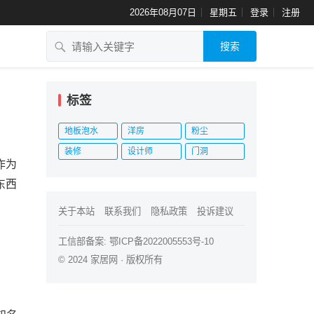
2026年08月07日
星期五
登录
注册
搜索
标签
地板泡水
洋房
粉尘
装修
设计师
门洞
作为
东西
关于本站
联系我们
隐私政策
投诉建议
工信部备案:
鄂ICP备2022005553号-10
© 2024
家居网
· 版权所有