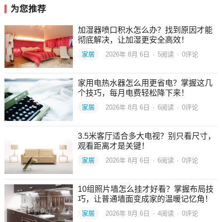
为您推荐
加湿器喷口积水怎么办？找到原因才能
彻底解决，让加湿更安全高效！
家居
2026年 8月 6日
·
5
阅读
·
0评论
家用电热水器怎么用更省电？掌握这几
个技巧，每月电费轻松降下来！
家居
2026年 8月 6日
·
6
阅读
·
0评论
3.5米客厅适合多大电视？别只看尺寸，
观看距离才是关键！
家居
2026年 8月 6日
·
6
阅读
·
0评论
10组照片墙怎么挂才好看？掌握布局技
巧，让普通墙面变成家的温暖记忆角！
家居
2026年 8月 6日
·
4
阅读
·
0评论