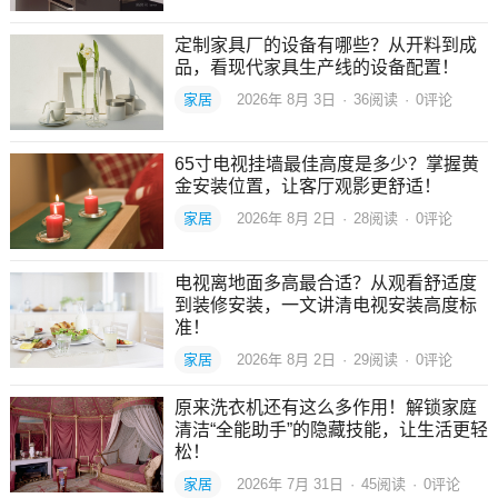
定制家具厂的设备有哪些？从开料到成
品，看现代家具生产线的设备配置！
家居
2026年 8月 3日
·
36
阅读
·
0评论
65寸电视挂墙最佳高度是多少？掌握黄
金安装位置，让客厅观影更舒适！
家居
2026年 8月 2日
·
28
阅读
·
0评论
电视离地面多高最合适？从观看舒适度
到装修安装，一文讲清电视安装高度标
准！
家居
2026年 8月 2日
·
29
阅读
·
0评论
原来洗衣机还有这么多作用！解锁家庭
清洁“全能助手”的隐藏技能，让生活更轻
松！
家居
2026年 7月 31日
·
45
阅读
·
0评论