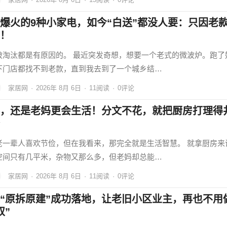
爆火的9种小家电，如今“白送”都没人要：只因老
！
被淘汰都是有原因的。 最近突发奇想，想要一个老式的微波炉。跑了
下门店都找不到老款，直到我去到了一个城乡结…
家居网
·
2026年 8月 6日
·
11
阅读
·
0评论
，还是老妈更会生活！分文不花，就把厨房打理得
老一辈人喜欢节俭，但在我看来，那完全就是生活智慧。 就拿厨房来
空间只有几平米，杂物又那么多，但老妈却总能…
家居网
·
2026年 8月 6日
·
11
阅读
·
0评论
“原拆原建”成功落地，让老旧小区业主，再也不用
奴”