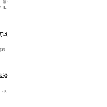
一篇
有钛无涂层炒锅健康吗？炒锅的涂层掉了锅还能用吗？ 钛不粘锅的涂层是什么材质
可以
都包
么没
，正因