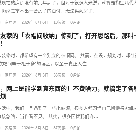
说现在的房价没有前几年高了，但对于很多人来说，就算是掏空几代
，仍然是拿不出一套房子的首付，无法买到房子。…
家居网
·
2026年 8月 6日
·
10
阅读
·
0评论
友家的「衣帽间收纳」惊到了，打开思路后，那叫
！
人装修时，都希望有一个独立的衣帽间。 然而，在设计规划时，却往
“衣帽间等于柜子多”的误区，以至于真正入住…
家居网
·
2026年 8月 3日
·
33
阅读
·
0评论
，网上是能学到真东西的！不费啥力，就搞定了各
烦
生活中，我们一旦遇到了一些小麻烦，很多人都习惯自己慢慢探索解
直接忽略，当作看不见。 其实，很多困扰我们许…
家居网
·
2026年 8月 3日
·
37
阅读
·
0评论