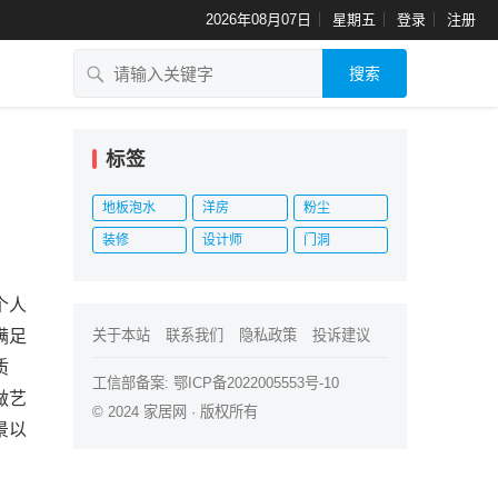
2026年08月07日
星期五
登录
注册
搜索
标签
地板泡水
洋房
粉尘
装修
设计师
门洞
个人
满足
关于本站
联系我们
隐私政策
投诉建议
质
工信部备案:
鄂ICP备2022005553号-10
做艺
© 2024
家居网
· 版权所有
景以