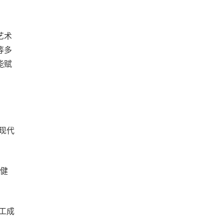
艺术
等多
能赋
现代
保健
工成