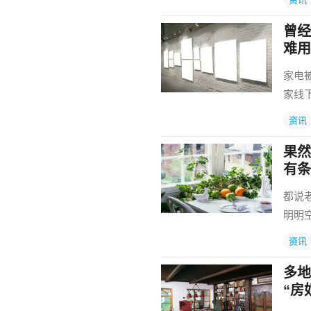
曾经
难用
家电
家线
资讯
果然
有条
都说
明明
资讯
多地
“房