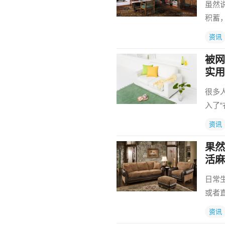
虽然
积蓄
资讯
被网
实用
很多
入了
资讯
果然
活麻
日常
或者
资讯