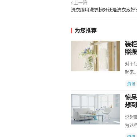
上一篇
为您推荐
装柜
照搬
对于
起来
资讯
惊呆
想到
说起
为这
资讯