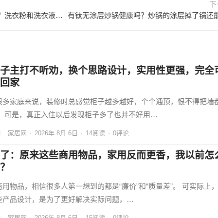
下
洗衣服用洗衣粉好还是洗衣液好？洗衣粉和洗衣液可以一起用吗？ 洗衣服用洗衣粉好还是洗洁精好
子主打不听劝，换个思路设计，实用性更强，完全
回家
很多家庭来说，装修时总感觉柜子越多越好，个个通顶，恨不得把墙
。 可是，真正入住以后发现柜子多了也并不好用…
家居网
·
2026年 8月 6日
·
14
阅读
·
0评论
了：原来这些商用物品，家用反而更香，我以前怎
？
商用物品，相信很多人第一想到的都是“廉价”和“质量差”。 可实际上
些产品设计，是为了更好解决实际问题，…
家居网
·
2026年 8月 6日
·
15
阅读
·
0评论