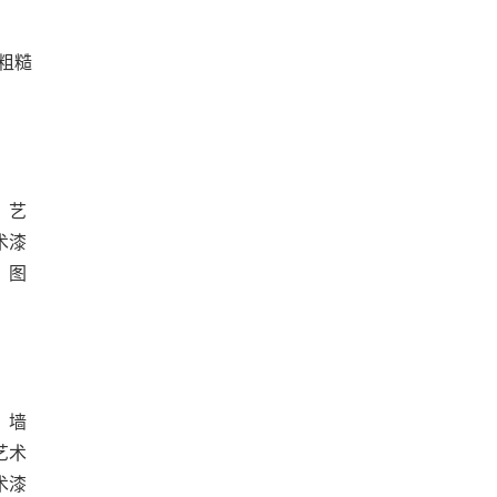
粗糙
，艺
术漆
、图
，墙
艺术
术漆