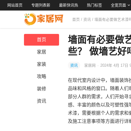
网站首页
专题列表新
最新快讯热
热门标签
全宽页面
首页
/
资讯
/ 墙面有必要做艺术漆
墙面有必要做
首页
些？ 做墙艺好
家居
家装
资讯
家居网
·
2024年 4月 17日 
攻略
在现代室内设计中，墙面装饰
品味和风格的窗口。随着人们
装修
部分人群的需求，人们开始寻
资讯
感、丰富的颜色以及可塑性强
术漆，需要根据个人的需求和
及施工注意事项等方面进行详