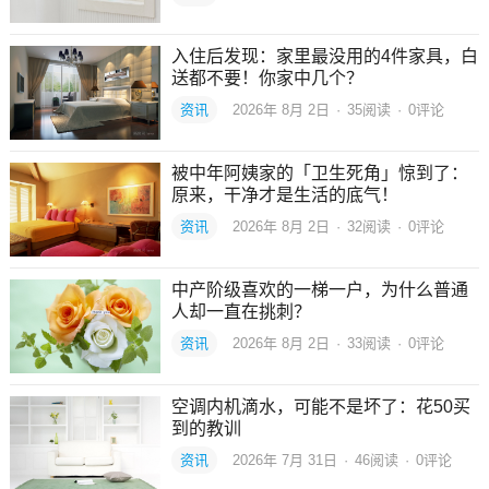
入住后发现：家里最没用的4件家具，白
送都不要！你家中几个？
资讯
2026年 8月 2日
·
35
阅读
·
0评论
被中年阿姨家的「卫生死角」惊到了：
原来，干净才是生活的底气！
资讯
2026年 8月 2日
·
32
阅读
·
0评论
中产阶级喜欢的一梯一户，为什么普通
人却一直在挑刺？
资讯
2026年 8月 2日
·
33
阅读
·
0评论
空调内机滴水，可能不是坏了：花50买
到的教训
资讯
2026年 7月 31日
·
46
阅读
·
0评论