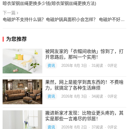
晾衣架钢丝绳更换多少钱(晾衣架钢丝绳更换方法)
下一篇
电磁炉不支持什么锅？电磁炉锅具面积小会怎样？ 电磁炉不好用的原因
为您推荐
被网友家的「衣帽间收纳」惊到了，打
开思路后，那叫一个实用！
资讯
2026年 8月 3日
·
31
阅读
·
0评论
果然，网上是能学到真东西的！不费啥
力，就搞定了各种生活麻烦
资讯
2026年 8月 3日
·
34
阅读
·
0评论
搬进新家才发现：比物业更头疼的，其
实是那些一言难尽的邻居！
资讯
2026年 8月 2日
·
37
阅读
·
0评论