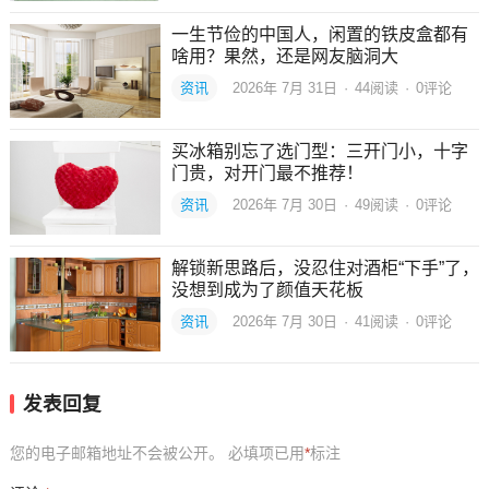
一生节俭的中国人，闲置的铁皮盒都有
啥用？果然，还是网友脑洞大
资讯
2026年 7月 31日
·
44
阅读
·
0评论
买冰箱别忘了选门型：三开门小，十字
门贵，对开门最不推荐！
资讯
2026年 7月 30日
·
49
阅读
·
0评论
解锁新思路后，没忍住对酒柜“下手”了，
没想到成为了颜值天花板
资讯
2026年 7月 30日
·
41
阅读
·
0评论
发表回复
您的电子邮箱地址不会被公开。
必填项已用
*
标注