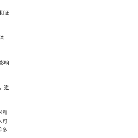
和证
清
影响
，避
求和
人可
等多