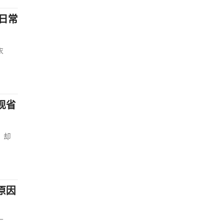
日常
衣
现省
，却
原因