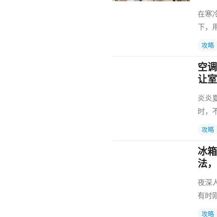
在寒
下，
攻略
空调
让室
炎炎
时，
攻略
冰箱
法，
夜深
有时
攻略