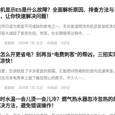
机显示E5是什么故障？全面解析原因、排查方法与
，让你快速解决问题！
机早已成为家庭不可或缺的家电之一，无论是滚筒洗衣机还是波轮洗
都极大减轻了家务负担。然而，在长期使用过程中，…
家居网
·
2026年 7月 31日
·
46
阅读
·
0评论
怎么开更省电？别再当“电费刺客”的帮凶，三招实
凉快！
盛夏，空调就成了许多家庭的刚需。它能把闷热难耐的室内迅速降温
常在月末电费单上留下触目惊心的数字。不少人一…
家居网
·
2026年 7月 31日
·
40
阅读
·
0评论
时水温一会儿烫一会儿冷？燃气热水器忽冷忽热的
决方法，避免错误操作！