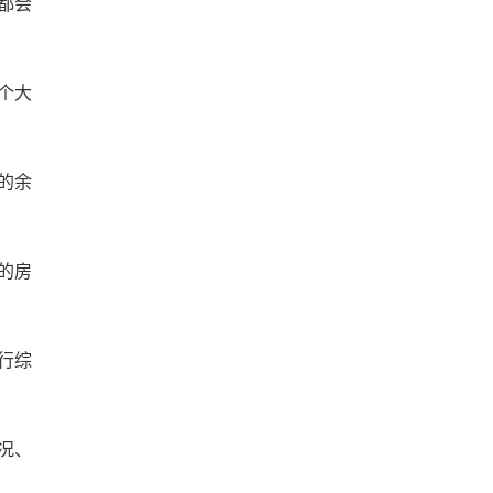
都会
个大
的余
的房
行综
况、