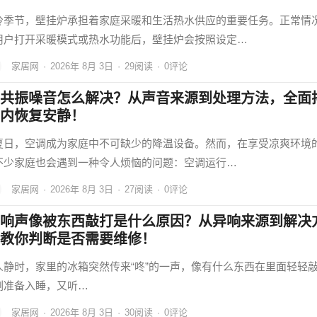
冷季节，壁挂炉承担着家庭采暖和生活热水供应的重要任务。正常情
用户打开采暖模式或热水功能后，壁挂炉会按照设定…
家居网
·
2026年 8月 3日
·
29
阅读
·
0评论
共振噪音怎么解决？从声音来源到处理方法，全面
内恢复安静！
夏日，空调成为家庭中不可缺少的降温设备。然而，在享受凉爽环境
不少家庭也会遇到一种令人烦恼的问题：空调运行…
家居网
·
2026年 8月 3日
·
27
阅读
·
0评论
响声像被东西敲打是什么原因？从异响来源到解决
教你判断是否需要维修！
人静时，家里的冰箱突然传来“咚”的一声，像有什么东西在里面轻轻
刚准备入睡，又听…
家居网
·
2026年 8月 3日
·
30
阅读
·
0评论