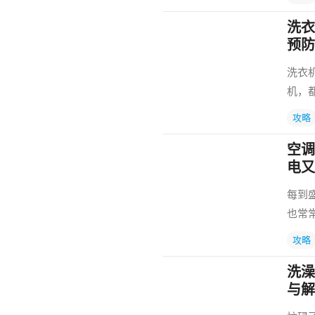
洗衣
预防
洗衣
机，
攻略
空调
电又
每到
也常
攻略
洗澡
与解