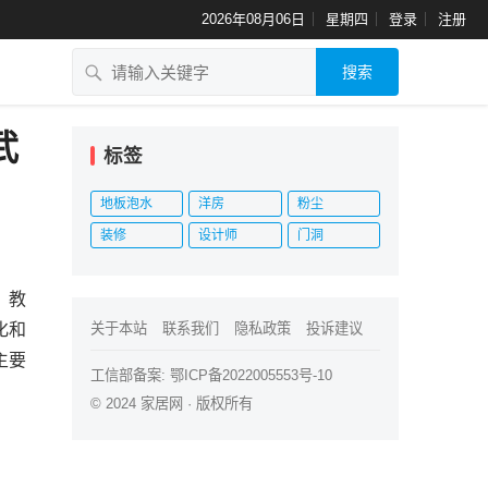
2026年08月06日
星期四
登录
注册
搜索
武
标签
地板泡水
洋房
粉尘
装修
设计师
门洞
、教
化和
关于本站
联系我们
隐私政策
投诉建议
主要
工信部备案:
鄂ICP备2022005553号-10
© 2024
家居网
· 版权所有