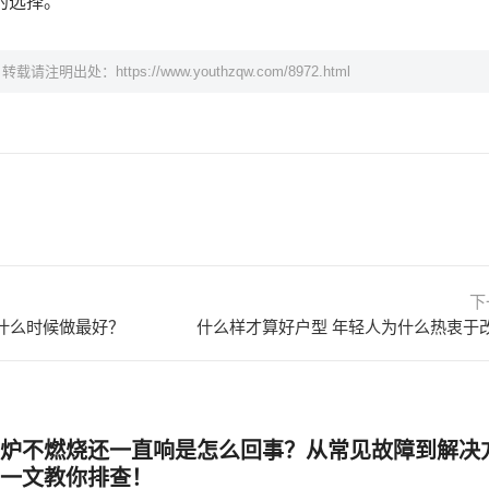
的选择。
，转载请注明出处：
https://www.youthzqw.com/8972.html
下
什么时候做最好？
什么样才算好户型 年轻人为什么热衷于
炉不燃烧还一直响是怎么回事？从常见故障到解决
一文教你排查！