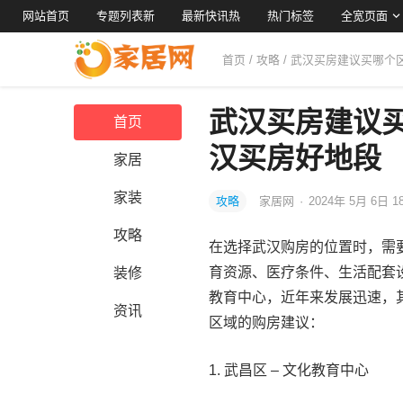
网站首页
专题列表新
最新快讯热
热门标签
全宽页面
首页
/
攻略
/ 武汉买房建议买哪个
武汉买房建议
首页
汉买房好地段
家居
家装
攻略
家居网
·
2024年 5月 6日 1
攻略
在选择武汉购房的位置时，需
育资源、医疗条件、生活配套
装修
教育中心，近年来发展迅速，
资讯
区域的购房建议：
1. 武昌区 – 文化教育中心