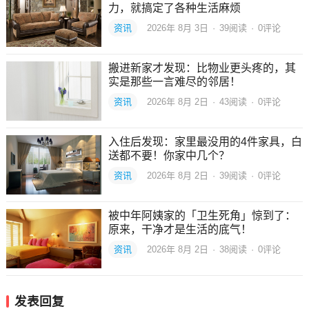
力，就搞定了各种生活麻烦
资讯
2026年 8月 3日
·
39
阅读
·
0评论
搬进新家才发现：比物业更头疼的，其
实是那些一言难尽的邻居！
资讯
2026年 8月 2日
·
43
阅读
·
0评论
入住后发现：家里最没用的4件家具，白
送都不要！你家中几个？
资讯
2026年 8月 2日
·
39
阅读
·
0评论
被中年阿姨家的「卫生死角」惊到了：
原来，干净才是生活的底气！
资讯
2026年 8月 2日
·
38
阅读
·
0评论
发表回复