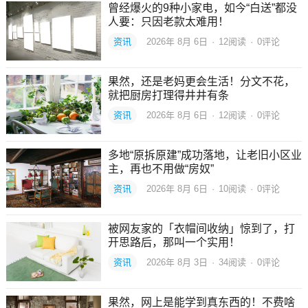
曾经爆火的9种小家电，如今“白送”都没
人要：只因老款太难用！
资讯
2026年 8月 6日
·
12
阅读
·
0评论
果然，还是老妈更会生活！分文不花，
就把厨房打理得井井有条
资讯
2026年 8月 6日
·
12
阅读
·
0评论
多地“原拆原建”成功落地，让老旧小区业
主，再也不用做“房奴”
资讯
2026年 8月 6日
·
10
阅读
·
0评论
被网友家的「衣帽间收纳」惊到了，打
开思路后，那叫一个实用！
资讯
2026年 8月 3日
·
34
阅读
·
0评论
果然，网上是能学到真东西的！不费啥