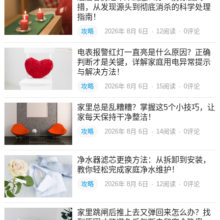
措，从发现源头到彻底消杀的科学处理
指南！
攻略
2026年 8月 6日
·
12
阅读
·
0评论
电表报警红灯一直亮是什么原因？正确
判断才是关键，详解家庭用电异常提示
与解决方法！
攻略
2026年 8月 6日
·
15
阅读
·
0评论
家里总是乱糟糟？掌握这5个小技巧，让
家每天保持干净整洁！
攻略
2026年 8月 6日
·
14
阅读
·
0评论
净水器滤芯更换方法：从拆卸到安装，
教你轻松完成家庭净水维护！
攻略
2026年 8月 6日
·
12
阅读
·
0评论
家里跳闸后推上去又弹回来怎么办？找