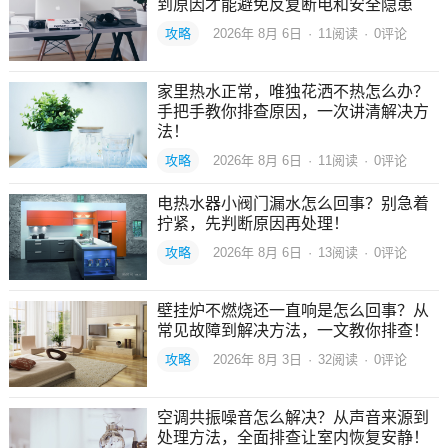
到原因才能避免反复断电和安全隐患
攻略
2026年 8月 6日
·
11
阅读
·
0评论
家里热水正常，唯独花洒不热怎么办？
手把手教你排查原因，一次讲清解决方
法！
攻略
2026年 8月 6日
·
11
阅读
·
0评论
电热水器小阀门漏水怎么回事？别急着
拧紧，先判断原因再处理！
攻略
2026年 8月 6日
·
13
阅读
·
0评论
壁挂炉不燃烧还一直响是怎么回事？从
常见故障到解决方法，一文教你排查！
攻略
2026年 8月 3日
·
32
阅读
·
0评论
空调共振噪音怎么解决？从声音来源到
处理方法，全面排查让室内恢复安静！