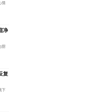
心情
庭净
为厨
反复
跳下