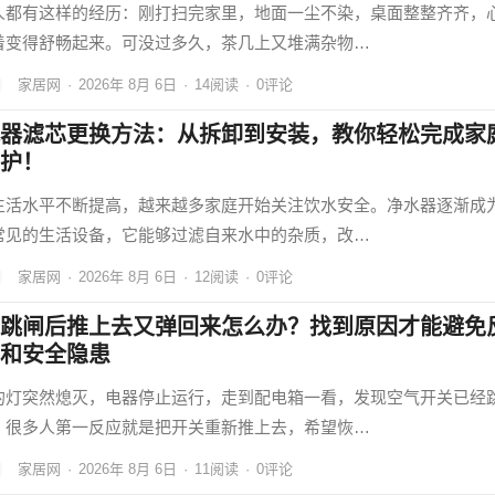
人都有这样的经历：刚打扫完家里，地面一尘不染，桌面整整齐齐，
着变得舒畅起来。可没过多久，茶几上又堆满杂物…
家居网
·
2026年 8月 6日
·
14
阅读
·
0评论
器滤芯更换方法：从拆卸到安装，教你轻松完成家
护！
生活水平不断提高，越来越多家庭开始关注饮水安全。净水器逐渐成
常见的生活设备，它能够过滤自来水中的杂质，改…
家居网
·
2026年 8月 6日
·
12
阅读
·
0评论
跳闸后推上去又弹回来怎么办？找到原因才能避免
和安全隐患
的灯突然熄灭，电器停止运行，走到配电箱一看，发现空气开关已经
。很多人第一反应就是把开关重新推上去，希望恢…
家居网
·
2026年 8月 6日
·
11
阅读
·
0评论