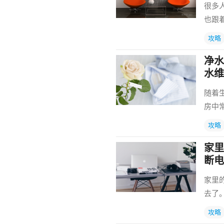
很多
也跟
攻略
净水
水维
随着
房中
攻略
家里
断电
家里
去了
攻略