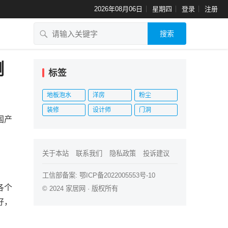
2026年08月06日
星期四
登录
注册
搜索
测
标签
地板泡水
洋房
粉尘
装修
设计师
门洞
国产
关于本站
联系我们
隐私政策
投诉建议
工信部备案:
鄂ICP备2022005553号-10
各个
© 2024
家居网
· 版权所有
好，