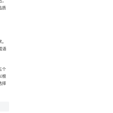
出，
品质
求。
或语
五个
以根
选择