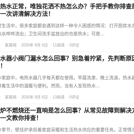
热水正常，唯独花洒不热怎么办？手把手教你排查
一次讲清解决方法！
常生活中，很多家庭都会遇到这样一种令人困惑的情况：打开厨房水
热水哗哗流出；卫生间洗手盆放出的也是热水；可是…
家居网
·
2026年 8月 6日
·
11
阅读
·
0评论
水器小阀门漏水怎么回事？别急着拧紧，先判断原
！
多家庭中，电热水器几乎每天都在使用。早晨洗漱、晚上洗澡，热水
供着生活中的温暖与便利。然而，当有人发现热水…
家居网
·
2026年 8月 6日
·
13
阅读
·
0评论
炉不燃烧还一直响是怎么回事？从常见故障到解决
一文教你排查！
冷季节，壁挂炉承担着家庭采暖和生活热水供应的重要任务。正常情