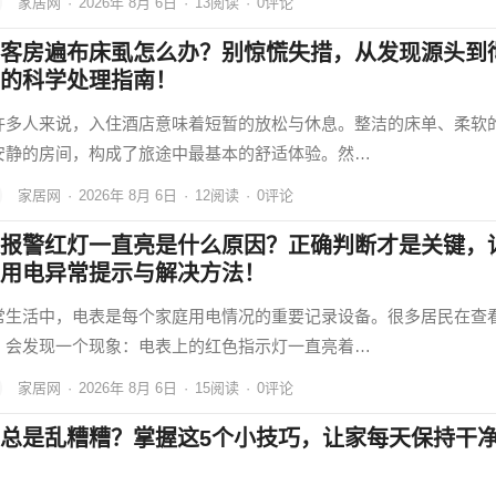
家居网
·
2026年 8月 6日
·
13
阅读
·
0评论
客房遍布床虱怎么办？别惊慌失措，从发现源头到
的科学处理指南！
许多人来说，入住酒店意味着短暂的放松与休息。整洁的床单、柔软
安静的房间，构成了旅途中最基本的舒适体验。然…
家居网
·
2026年 8月 6日
·
12
阅读
·
0评论
报警红灯一直亮是什么原因？正确判断才是关键，
用电异常提示与解决方法！
常生活中，电表是每个家庭用电情况的重要记录设备。很多居民在查
，会发现一个现象：电表上的红色指示灯一直亮着…
家居网
·
2026年 8月 6日
·
15
阅读
·
0评论
总是乱糟糟？掌握这5个小技巧，让家每天保持干