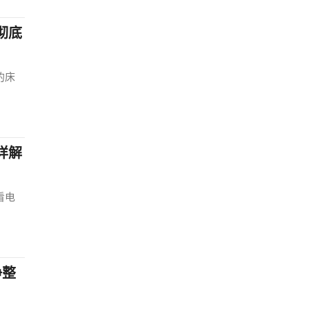
彻底
的床
详解
看电
净整