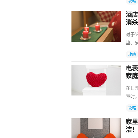
攻略
酒店
消杀
对于
垫、
攻略
电表
家庭
在日
表时
攻略
家里
洁！