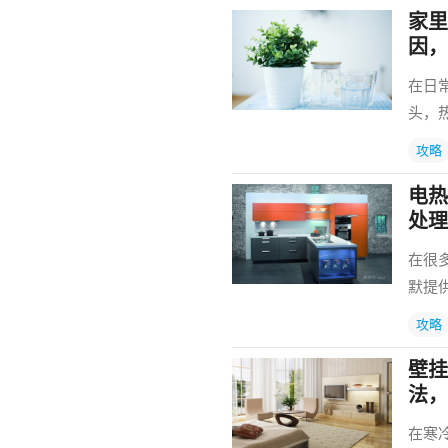
家里
因，
在日
头，
攻略
电热
处理
在很
默提
攻略
壁挂
法，
在寒