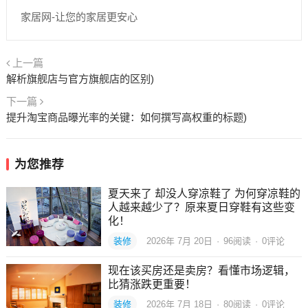
家居网-让您的家居更安心
上一篇
解析旗舰店与官方旗舰店的区别)
下一篇
提升淘宝商品曝光率的关键：如何撰写高权重的标题)
为您推荐
夏天来了 却没人穿凉鞋了 为何穿凉鞋的
人越来越少了？原来夏日穿鞋有这些变
化！
装修
2026年 7月 20日
·
96
阅读
·
0评论
现在该买房还是卖房？看懂市场逻辑，
比猜涨跌更重要！
装修
2026年 7月 18日
·
80
阅读
·
0评论