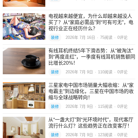
电视越来越便宜，为什么却越来越没人
买了？从“家庭必需品”到“可有可无”，电
视行业正在经历什么？
装修
2026年 7月 16日
·
75
阅读
·
0评论
有线耳机终结5年下滑态势：从“被淘汰”
到“再度走红”，一季度有线耳机销售额同
比增长20%！
装修
2026年 7月 9日
·
110
阅读
·
0评论
三星家电中国市场销量大幅收缩：从“家
电霸主”到边缘化，三星在中国市场的收
缩与全球战略转向！
装修
2026年 7月 9日
·
115
阅读
·
0评论
从“一盏大灯”到“光环境时代”，现代客厅
流行什么灯？这些趋势正在改变客厅！
装修
2026年 7月 9日
·
123
阅读
·
0评论