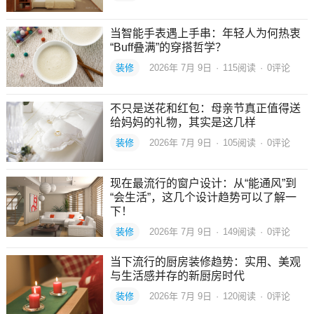
当智能手表遇上手串：年轻人为何热衷
“Buff叠满”的穿搭哲学？
装修
2026年 7月 9日
·
115
阅读
·
0评论
不只是送花和红包：母亲节真正值得送
给妈妈的礼物，其实是这几样
装修
2026年 7月 9日
·
105
阅读
·
0评论
现在最流行的窗户设计：从“能通风”到
“会生活”，这几个设计趋势可以了解一
下！
装修
2026年 7月 9日
·
149
阅读
·
0评论
当下流行的厨房装修趋势：实用、美观
与生活感并存的新厨房时代
装修
2026年 7月 9日
·
120
阅读
·
0评论