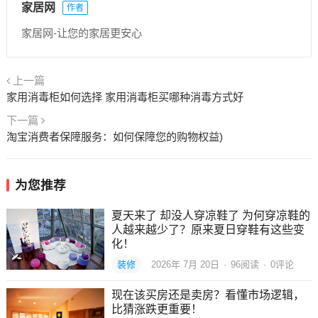
家居网
作者
家居网-让您的家居更安心
上一篇
家用消毒柜如何选择 家用消毒柜买哪种消毒方式好
下一篇
淘宝消费者保障服务：如何保障您的购物权益)
为您推荐
夏天来了 却没人穿凉鞋了 为何穿凉鞋的
人越来越少了？原来夏日穿鞋有这些变
化！
装修
2026年 7月 20日
·
96
阅读
·
0评论
现在该买房还是卖房？看懂市场逻辑，
比猜涨跌更重要！