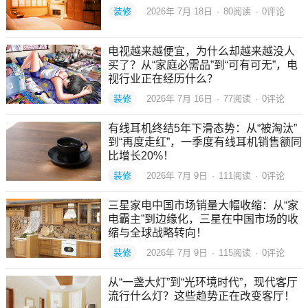
装修
2026年 7月 18日
·
80
阅读
·
0评论
电视越来越便宜，为什么却越来越没人
买了？从“家庭必需品”到“可有可无”，电
视行业正在经历什么？
装修
2026年 7月 16日
·
77
阅读
·
0评论
有线耳机终结5年下滑态势：从“被淘汰”
到“再度走红”，一季度有线耳机销售额同
比增长20%！
装修
2026年 7月 9日
·
111
阅读
·
0评论
三星家电中国市场销量大幅收缩：从“家
电霸主”到边缘化，三星在中国市场的收
缩与全球战略转向！
装修
2026年 7月 9日
·
115
阅读
·
0评论
从“一盏大灯”到“光环境时代”，现代客厅
流行什么灯？这些趋势正在改变客厅！