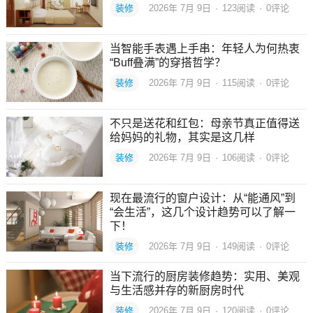
装修
2026年 7月 9日
·
123
阅读
·
0评论
当智能手表遇上手串：年轻人为何热衷
“Buff叠满”的穿搭哲学？
装修
2026年 7月 9日
·
115
阅读
·
0评论
不只是送花和红包：母亲节真正值得送
给妈妈的礼物，其实是这几样
装修
2026年 7月 9日
·
106
阅读
·
0评论
现在最流行的窗户设计：从“能通风”到
“会生活”，这几个设计趋势可以了解一
下！
装修
2026年 7月 9日
·
149
阅读
·
0评论
当下流行的厨房装修趋势：实用、美观
与生活感并存的新厨房时代
装修
2026年 7月 9日
·
120
阅读
·
0评论