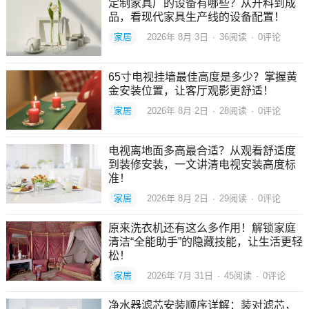
定制家具厂的设备有哪些？从开料到成
品，看现代家具生产线的设备配置！
家居
2026年 8月 3日
·
36
阅读
·
0评论
65寸电视挂墙最佳高度是多少？掌握黄
金安装位置，让客厅观影更舒适！
家居
2026年 8月 2日
·
28
阅读
·
0评论
电视离地面多高最合适？从观看舒适度
到装修安装，一文讲清电视安装高度标
准！
家居
2026年 8月 2日
·
29
阅读
·
0评论
原来洗衣机还有这么多作用！解锁家庭
清洁“全能助手”的隐藏技能，让生活更轻
松！
家居
2026年 7月 31日
·
45
阅读
·
0评论
净水器滤芯安装顺序详解：装对滤芯，