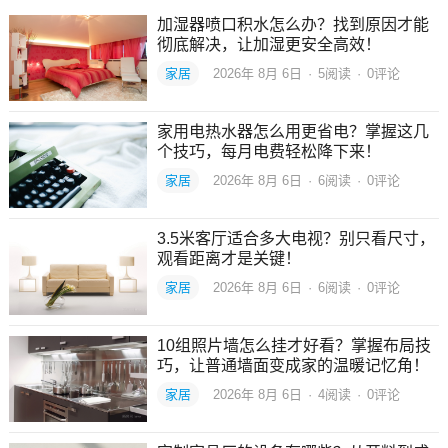
加湿器喷口积水怎么办？找到原因才能
彻底解决，让加湿更安全高效！
家居
2026年 8月 6日
·
5
阅读
·
0评论
家用电热水器怎么用更省电？掌握这几
个技巧，每月电费轻松降下来！
家居
2026年 8月 6日
·
6
阅读
·
0评论
3.5米客厅适合多大电视？别只看尺寸，
观看距离才是关键！
家居
2026年 8月 6日
·
6
阅读
·
0评论
10组照片墙怎么挂才好看？掌握布局技
巧，让普通墙面变成家的温暖记忆角！
家居
2026年 8月 6日
·
4
阅读
·
0评论