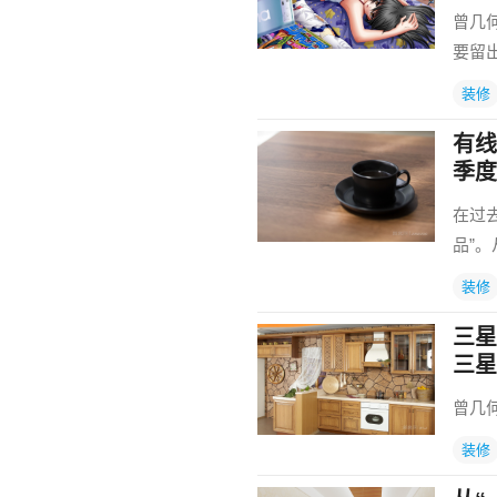
曾几
要留
装修
有线
季度
在过
品”
装修
三星
三星
曾几
装修