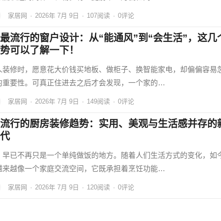
家居网
·
2026年 7月 9日
·
107
阅读
·
0评论
最流行的窗户设计：从“能通风”到“会生活”，这几
势可以了解一下！
人装修时，愿意花大价钱买地板、做柜子、换智能家电，却偏偏容易
的重要性。可真正住进去之后才会发现，一个家的…
家居网
·
2026年 7月 9日
·
149
阅读
·
0评论
流行的厨房装修趋势：实用、美观与生活感并存的
代
，早已不再只是一个单纯做饭的地方。随着人们生活方式的变化，如
越来越像一个家庭交流空间，它既承担着烹饪功能…
家居网
·
2026年 7月 9日
·
120
阅读
·
0评论