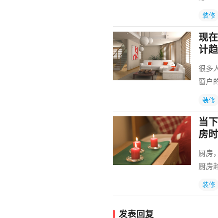
装修
现在
计趋
很多
窗户
装修
当下
房时
厨房
厨房
装修
发表回复