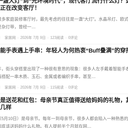
一盏大灯”到“光环境时代”，现代客厅流行什么灯？
正在改变客厅！
很多家庭装修客厅时，最先考虑的往往是一盏“大灯”。水晶吊灯、欧
复杂灯带，曾经一…
家居网
·
2026年 7月 9日
·
123
阅读
·
0评论
能手表遇上手串：年轻人为何热衷“Buff叠满”的穿
年，街头穿搭里出现了一种很有意思的现象：很多人左手戴着智能手
再搭配一串木质、玉石、金属或者编织手串，甚至…
家居网
·
2026年 7月 9日
·
115
阅读
·
0评论
是送花和红包：母亲节真正值得送给妈妈的礼物，
几样
（5月10日）是母亲节。每年一到母亲节，很多人都会陷入一种熟悉
到底该送妈妈什么礼物。有人提前半个月就在网…