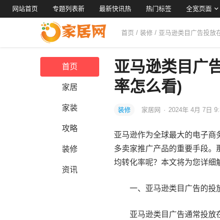
网站首页
专题列表新
最新快讯热
热门标签
全宽页面
首页
/
装修
/ 亚马逊类目广告投放
亚马逊类目广
首页
率怎么看)
家居
家装
装修
家居网
·
2024年 4月 7日 9
攻略
亚马逊作为全球最大的电子商
多卖家推广产品的重要手段。
装修
均转化率呢？本文将为您详细
资讯
一、亚马逊类目广告的投
亚马逊类目广告通常投放