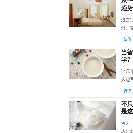
从“
趋势
过去
灯、
装修
当智
学？
这几
旁边
装修
不只
是这
今天
虑：