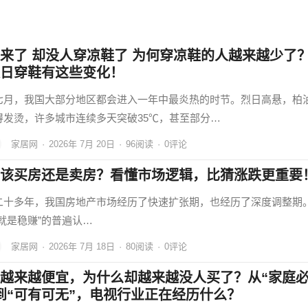
来了 却没人穿凉鞋了 为何穿凉鞋的人越来越少了
日穿鞋有这些变化！
七月，我国大部分地区都会进入一年中最炎热的时节。烈日高悬，柏
得发烫，许多城市连续多天突破35℃，甚至部分…
家居网
·
2026年 7月 20日
·
96
阅读
·
0评论
该买房还是卖房？看懂市场逻辑，比猜涨跌更重要
二十多年，我国房地产市场经历了快速扩张期，也经历了深度调整期
房就是稳赚”的普遍认…
家居网
·
2026年 7月 18日
·
80
阅读
·
0评论
越来越便宜，为什么却越来越没人买了？从“家庭
到“可有可无”，电视行业正在经历什么？