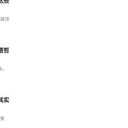
这些
式吸顶
搭哲
表，
其实
的焦