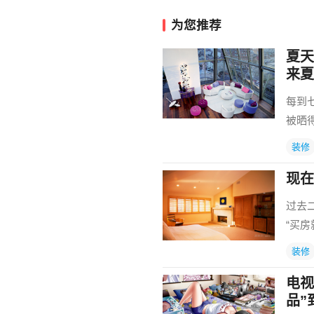
为您推荐
夏天
来夏
每到
被晒
装修
现在
过去
“买
装修
电视
品”