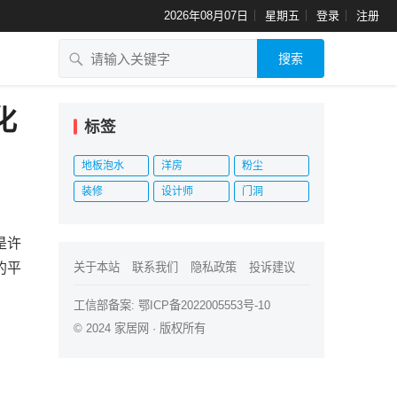
2026年08月07日
星期五
登录
注册
搜索
化
标签
地板泡水
洋房
粉尘
装修
设计师
门洞
是许
的平
关于本站
联系我们
隐私政策
投诉建议
工信部备案:
鄂ICP备2022005553号-10
© 2024
家居网
· 版权所有