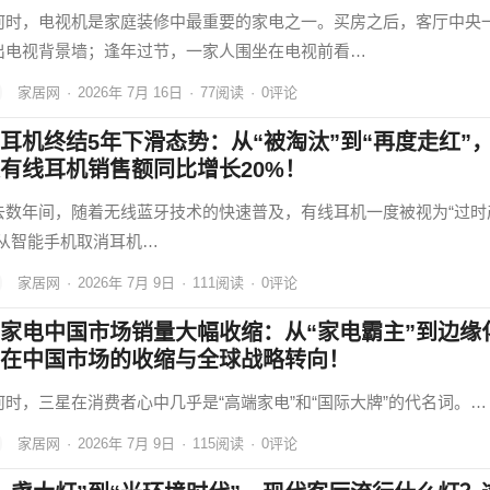
何时，电视机是家庭装修中最重要的家电之一。买房之后，客厅中央
出电视背景墙；逢年过节，一家人围坐在电视前看…
家居网
·
2026年 7月 16日
·
77
阅读
·
0评论
耳机终结5年下滑态势：从“被淘汰”到“再度走红”
有线耳机销售额同比增长20%！
去数年间，随着无线蓝牙技术的快速普及，有线耳机一度被视为“过时
。从智能手机取消耳机…
家居网
·
2026年 7月 9日
·
111
阅读
·
0评论
家电中国市场销量大幅收缩：从“家电霸主”到边缘
在中国市场的收缩与全球战略转向！
何时，三星在消费者心中几乎是“高端家电”和“国际大牌”的代名词。…
家居网
·
2026年 7月 9日
·
115
阅读
·
0评论